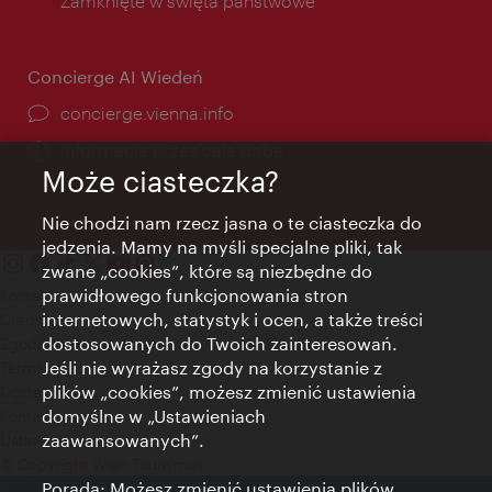
Zamknięte w święta państwowe
Concierge AI Wiedeń
concierge.vienna.info
Informacje przez całą dobę
Może ciasteczka?
Nie chodzi nam rzecz jasna o te ciasteczka do
jedzenia. Mamy na myśli specjalne pliki, tak
zwane „cookies”, które są niezbędne do
prawidłowego funkcjonowania stron
Kontakt
internetowych, statystyk i ocen, a także treści
Credits
dostosowanych do Twoich zainteresowań.
Zgoda na przetwarzanie danych osobowych
Jeśli nie wyrażasz zgody na korzystanie z
Terms of Use
plików „cookies”, możesz zmienić ustawienia
Dostępność
domyślne w „Ustawieniach
Kontakt prasowy
zaawansowanych”.
Ustawienia cookies
© Copyright Wien Tourismus
Porada: Możesz zmienić ustawienia plików