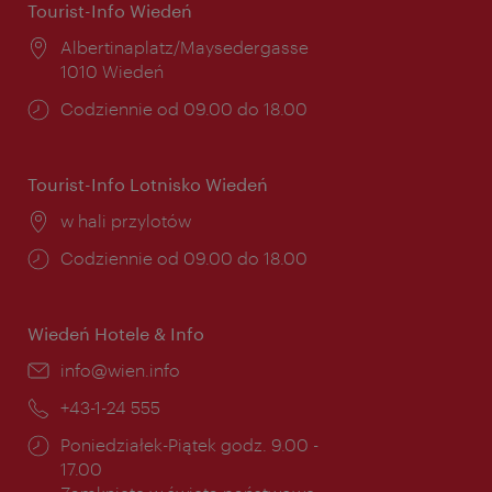
Tourist-Info Wiedeń
Miejsce:
Albertinaplatz/Maysedergasse
1010 Wiedeń
Godziny
Codziennie od 09.00 do 18.00
otwarcia:
Tourist-Info Lotnisko Wiedeń
Miejsce:
w hali przylotów
Godziny
Codziennie od 09.00 do 18.00
otwarcia:
Wiedeń Hotele & Info
E-
info@wien.info
mail:
Telefon:
+43-1-24 555
Godziny
Poniedziałek-Piątek godz. 9.00 -
otwarcia:
17.00