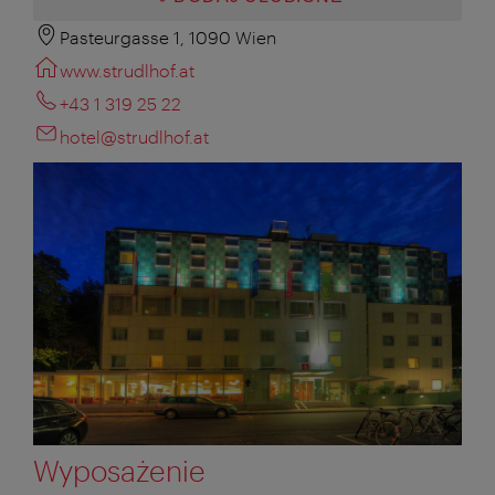
Pasteurgasse 1, 1090 Wien
www.strudlhof.at
+43 1 319 25 22
hotel@strudlhof.at
Wyposażenie