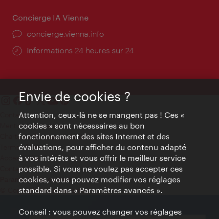
Concierge IA Vienne
Ort:
concierge.vienna.info
Öffnungszeiten:
Informations 24 heures sur 24
Envie de cookies ?
Attention, ceux-là ne se mangent pas ! Ces «
Contact
cookies » sont nécessaires au bon
Mentions obligatoires
fonctionnement des sites Internet et des
Charte sur le respect de la vie privée
évaluations, pour afficher du contenu adapté
Terms of Use
à vos intérêts et vous offrir le meilleur service
Accessibilité
possible. Si vous ne voulez pas accepter ces
Contact presse
cookies, vous pouvez modifier vos réglages
Paramètres de cookies
standard dans « Paramètres avancés ».
© Copyright WienTourismus
Conseil : vous pouvez changer vos réglages