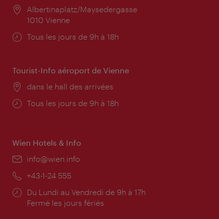
Lieu:
Albertinaplatz/Maysedergasse
1010 Vienne
Horaires
Tous les jours de 9h à 18h
d'ouverture:
Tourist-Info aéroport de Vienne
Lieu:
dans le hall des arrivées
Horaires
Tous les jours de 9h à 18h
d'ouverture:
Wien Hotels & Info
E-
info@wien.info
mail:
Téléphone:
+43-1-24 555
Horaires
Du Lundi au Vendredi de 9h à 17h
d'ouverture:
Fermé les jours fériés