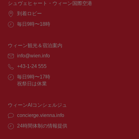
間：
シュヴェヒャート・ウィーン国際空港
場
到着ロビー
所：
営
毎日9時〜18時
業
時
間：
ウィーン観光＆宿泊案内
E
info@wien.info
メ
電
+43-1-24 555
ー
話
ル：
営
毎日9時〜17時
番
業
祝祭日は休業
号：
時
間：
ウィーンAIコンシェルジュ
concierge.vienna.info
24時間体制の情報提供