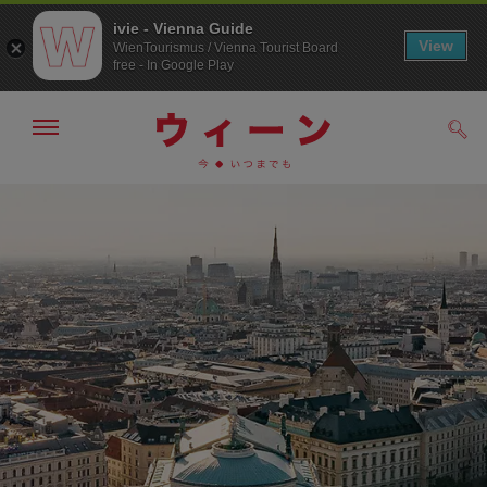
ivie - Vienna Guide
View
WienTourismus / Vienna Tourist Board
free - In Google Play
メ
検
ニ
索
ュ
メ
こ
す
ー
る
ニ
の
の
ュ
ペ
表
ー
ー
示・
非
へ
ジ
表
の
示
ト
ッ
プ
へ