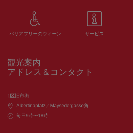
バリアフリーのウィーン
サービス
観光案内
アドレス＆コンタクト
1区旧市街
場
Albertinaplatz／Maysedergasse角
所：
営
毎日9時〜18時
業
時