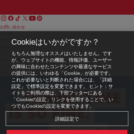
お問い合わせ
Credits
プライバシーポリシー
Cookieはいかがですか？
Terms of Use
もちろん無理なオススメはいたしません。です
アクセシビリティ
が、ウェブサイトの機能、情報評価、ユーザー
プレス連絡先
の興味に合わせたコンテンツや最適なサービス
クッキーの設定
の提供には、いわゆる「Cookie」が必要です。
© Copyright WienTourismus
これが必要ないと判断された場合には、「詳細
設定」で標準設定を変更できます。 ヒント：サ
イトをご利用の際は、下部フッターにある
「Cookieの設定」リンクを使用することで、い
つでもCookieの設定を変更できます。
詳細設定で