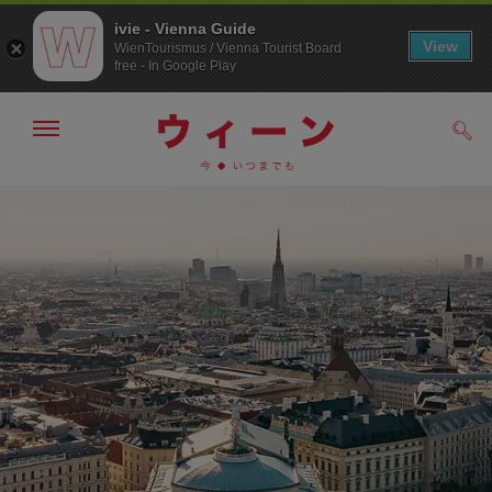
ivie - Vienna Guide
View
WienTourismus / Vienna Tourist Board
free - In Google Play
メ
検
ニ
索
ュ
メ
こ
す
ー
る
ニ
の
の
ュ
ペ
表
ー
ー
示・
非
へ
ジ
表
の
示
ト
ッ
プ
へ