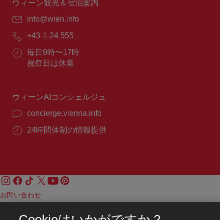
間：
ウィーン観光＆宿泊案内
E
info@wien.info
メ
電
+43-1-24 555
ー
話
ル：
営
毎日9時〜17時
番
業
祝祭日は休業
号：
時
間：
ウィーンAIコンシェルジュ
concierge.vienna.info
24時間体制の情報提供
お問い合わせ
Credits
プライバシーポリシー
Cookieはいかがですか？