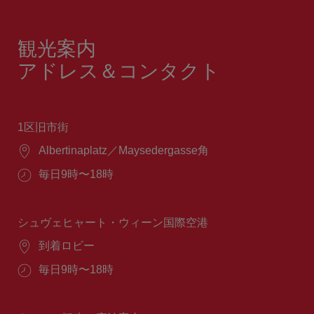
観光案内
アドレス＆コンタクト
1区旧市街
場
Albertinaplatz／Maysedergasse角
所：
営
毎日9時〜18時
業
時
間：
シュヴェヒャート・ウィーン国際空港
場
到着ロビー
所：
営
毎日9時〜18時
業
時