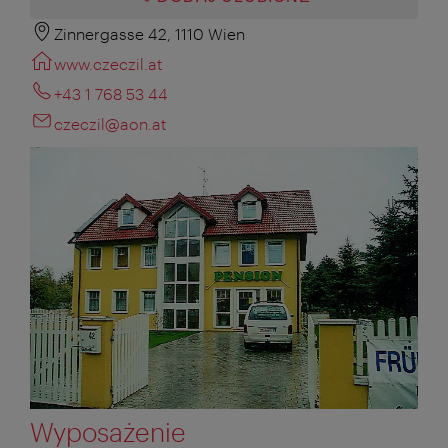
Zinnergasse 42, 1110 Wien
www.czeczil.at
+43 1 768 53 44
czeczil@aon.at
Wyposażenie