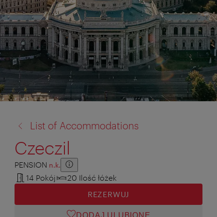
powrót
List of Accommodations
do:
Czeczil
PENSION
n.k.
Zusatzinformation anzeigen
Zusatzinformation ausblenden
14 Pokój
20 Ilość łóżek
REZERWUJ
DODAJ ULUBIONE