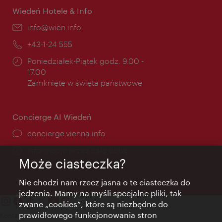
Wiedeń Hotele & Info
E-
info@wien.info
mail:
Telefon:
+43-1-24 555
Godziny
Poniedziałek-Piątek godz. 9.00 -
otwarcia:
17.00
Zamknięte w święta państwowe
Concierge AI Wiedeń
concierge.vienna.info
Informacje przez całą dobę
Może ciasteczka?
Nie chodzi nam rzecz jasna o te ciasteczka do
jedzenia. Mamy na myśli specjalne pliki, tak
zwane „cookies”, które są niezbędne do
prawidłowego funkcjonowania stron
Kontakt