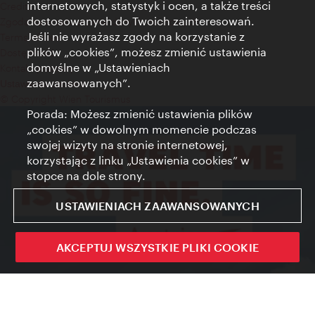
internetowych, statystyk i ocen, a także treści
Credits
dostosowanych do Twoich zainteresowań.
Zgoda na przetwarzanie danych osobowych
Jeśli nie wyrażasz zgody na korzystanie z
Terms of Use
plików „cookies”, możesz zmienić ustawienia
Dostępność
domyślne w „Ustawieniach
Kontakt prasowy
zaawansowanych”.
Ustawienia cookies
© Copyright Wien Tourismus
Porada: Możesz zmienić ustawienia plików
„cookies” w dowolnym momencie podczas
swojej wizyty na stronie internetowej,
korzystając z linku „Ustawienia cookies” w
stopce na dole strony.
USTAWIENIACH ZAAWANSOWANYCH
AKCEPTUJ WSZYSTKIE PLIKI COOKIE