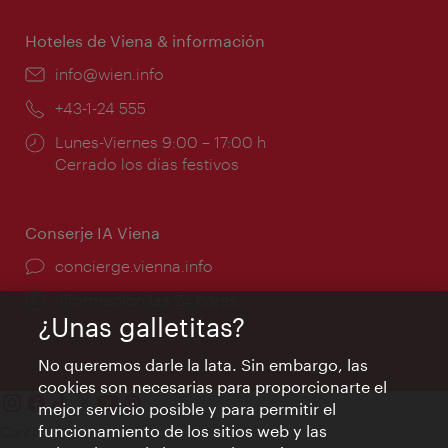
apertura:
Hoteles de Viena & información
e-
info@wien.info
mail:
Teléfono:
+43-1-24 555
Horarios
Lunes-Viernes 9:00 – 17:00 h
de
Cerrado los días festivos
apertura:
Conserje IA Viena
concierge.vienna.info
Información las 24 horas
¿Unas galletitas?
No queremos darle la lata. Sin embargo, las
cookies son necesarias para proporcionarte el
mejor servicio posible y para permitir el
funcionamiento de los sitios web y las
Contacto