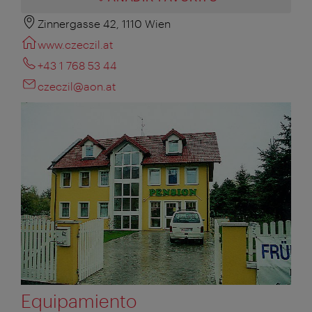
Zinnergasse 42, 1110 Wien
www.czeczil.at
+43 1 768 53 44
czeczil@aon.at
Equipamiento