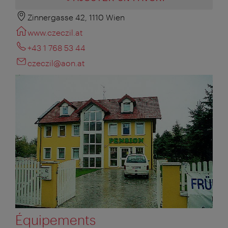
Zinnergasse 42, 1110 Wien
www.czeczil.at
+43 1 768 53 44
czeczil@aon.at
Équipements