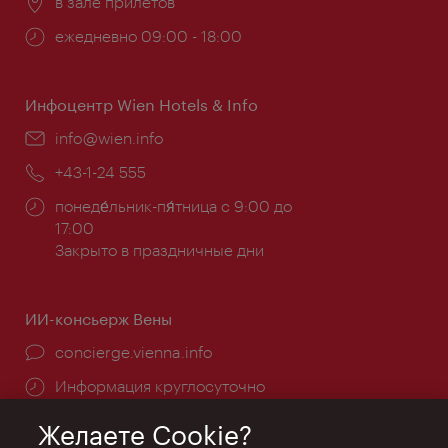
Расположение:
в зале прилетов
Часы
ежедневно 09:00 - 18:00
работы:
Инфоцентр Wien Hotels & Info
Эл.
info@wien.info
почта:
Телефон:
+43-1-24 555
Часы
понеде́льник-пя́тница с 9:00 до
работы:
17:00
Закрыто в праздничные дни
ИИ-консьерж Вены
concierge.vienna.info
Информация круглосуточно
Желаете Cookie?