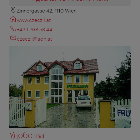
Zinnergasse 42, 1110 Wien
www.czeczil.at
+43 1 768 53 44
czeczil@aon.at
Удобства