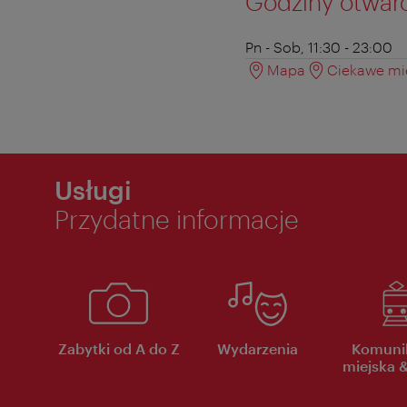
Godziny otwar
Pn - Sob, 11:30 - 23:00
Mapa
Ciekawe mie
Usługi
Przydatne informacje
Zabytki od A do Z
Wydarzenia
Komuni
miejska &