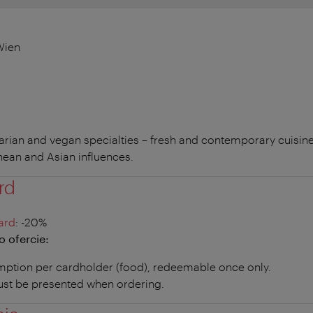
Wien
tarian and vegan specialties – fresh and contemporary cuisi
ean and Asian influences.
rd
ard
: -20%
 ofercie:
ption per cardholder (food), redeemable once only.
ust be presented when ordering.