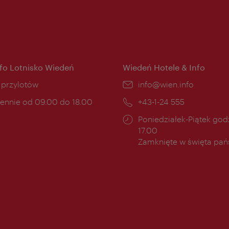
nfo Lotnisko Wiedeń
Wiedeń Hotele & Info
ce:
i przylotów
E-
info@wien.info
mail:
ny
ennie od 09.00 do 18.00
Telefon:
+43-1-24 555
cia:
Godziny
Poniedziałek-Piątek godz
otwarcia:
17.00
Zamknięte w święta pa