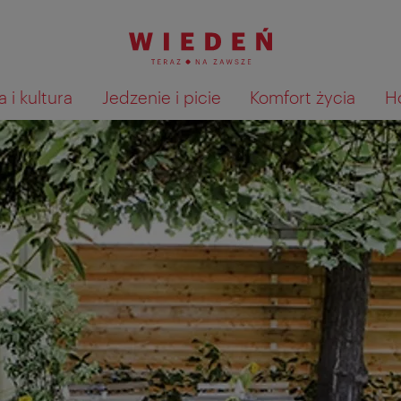
 i kultura
Jedzenie i picie
Komfort życia
H
Pokaż na mapie wyniki wyszu