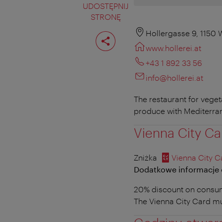
UDOSTĘPNIJ
STRONĘ
Podziel
Hollergasse 9, 1150 
stronę
www.hollerei.at
+43 1 892 33 56
info@hollerei.at
The restaurant for vege
produce with Mediterran
Vienna City Ca
Zniżka
Vienna City C
Dodatkowe informacje o
20% discount on consum
The Vienna City Card m