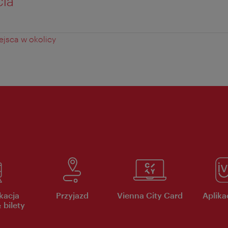
cia
jsca w okolicy
kacja
Przyjazd
Vienna City Card
Aplikac
 bilety