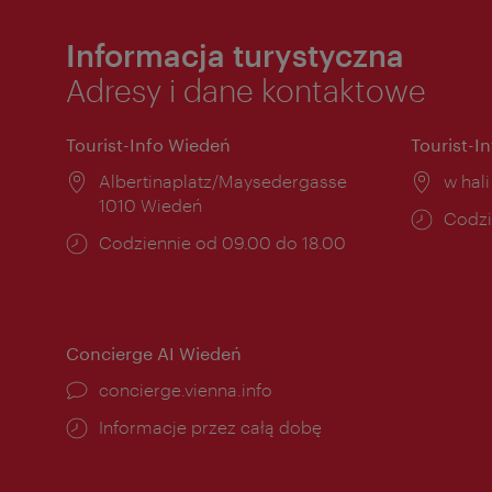
Informacja turystyczna
Adresy i dane kontaktowe
Tourist-Info Wiedeń
Tourist-I
Miejsce:
Albertinaplatz/Maysedergasse
Miejs
w hal
1010 Wiedeń
Godzi
Codzi
Godziny
Codziennie od 09.00 do 18.00
otwar
otwarcia:
Concierge AI Wiedeń
concierge.vienna.info
Informacje przez całą dobę