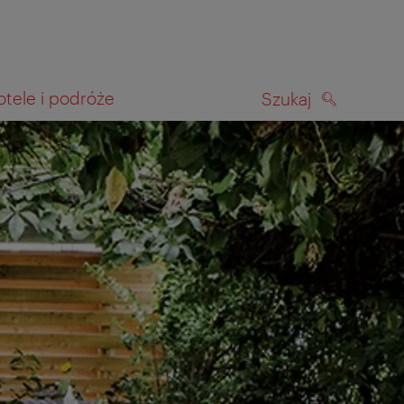
otele i podróże
Szukaj
SZUKAJ
kiwania