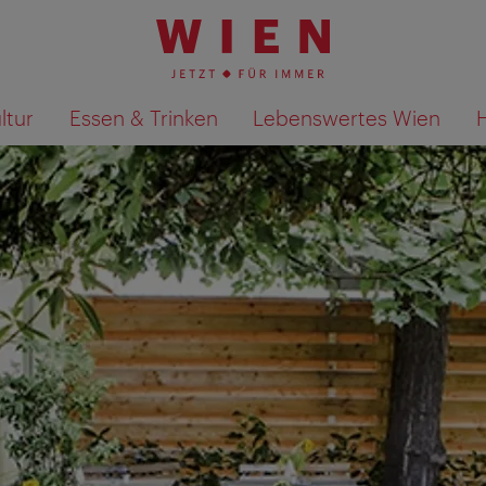
ltur
Essen & Trinken
Lebenswertes Wien
Suchergebnisse auf Karte an