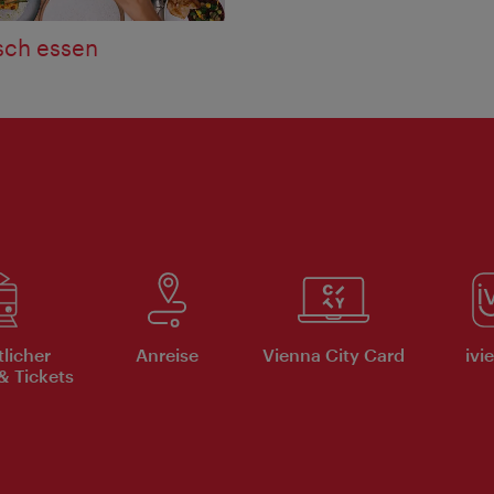
sch essen
tlicher
Anreise
Vienna City Card
ivi
& Tickets