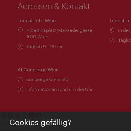
Adressen & Kontakt
Tourist-Info Wien
Tourist-I
Ort:
Albertinaplatz/Maysedergasse
Ort:
in der
1010 Wien
Öffnu
Täglic
Öffnungszeiten:
Täglich 9 - 18 Uhr
AI Concierge Wien
Ort:
concierge.wien.info
Öffnungszeiten:
Informationen rund um die Uhr
Cookies gefällig?
Kontakt
Impressum