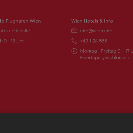
nfo Flughafen Wien
Wien Hotels & Info
 Ankunftshalle
Email:
info@wien.info
ngszeiten:
h 9 - 18 Uhr
Telefon:
+43-1-24 555
Öffnungszeiten:
Montag - Freitag 9 – 17 
Feiertags geschlossen