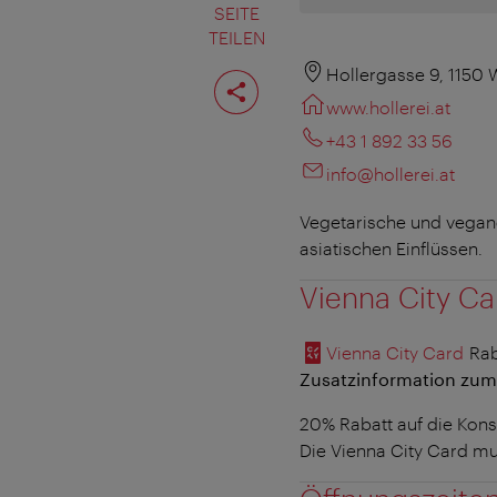
SEITE
TEILEN
Seite
Hollergasse 9, 1150 
teilen
www.hollerei.at
+43 1 892 33 56
info@hollerei.at
Vegetarische und vegane
asiatischen Einflüssen.
Vienna City Ca
Vienna City Card
Rab
Zusatzinformation zum
20% Rabatt auf die Kons
Die Vienna City Card mu