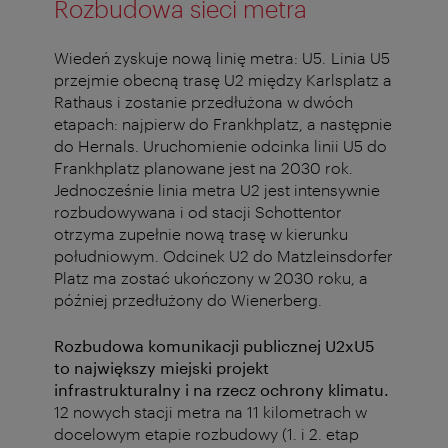
Rozbudowa sieci metra
Wiedeń zyskuje nową linię metra: U5. Linia U5
przejmie obecną trasę U2 między Karlsplatz a
Rathaus i zostanie przedłużona w dwóch
etapach: najpierw do Frankhplatz, a następnie
do Hernals. Uruchomienie odcinka linii U5 do
Frankhplatz planowane jest na 2030 rok.
Jednocześnie linia metra U2 jest intensywnie
rozbudowywana i od stacji Schottentor
otrzyma zupełnie nową trasę w kierunku
południowym. Odcinek U2 do Matzleinsdorfer
Platz ma zostać ukończony w 2030 roku, a
później przedłużony do Wienerberg.
Rozbudowa komunikacji publicznej U2xU5
to największy miejski projekt
infrastrukturalny i na rzecz ochrony klimatu.
12 nowych stacji metra na 11 kilometrach w
docelowym etapie rozbudowy (1. i 2. etap