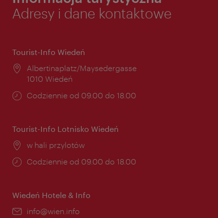
Adresy i dane kontaktowe
Tourist-Info Wiedeń
Miejsce:
Albertinaplatz/Maysedergasse
1010 Wiedeń
Godziny
Codziennie od 09.00 do 18.00
otwarcia:
Tourist-Info Lotnisko Wiedeń
Miejsce:
w hali przylotów
Godziny
Codziennie od 09.00 do 18.00
otwarcia:
Wiedeń Hotele & Info
E-
info@wien.info