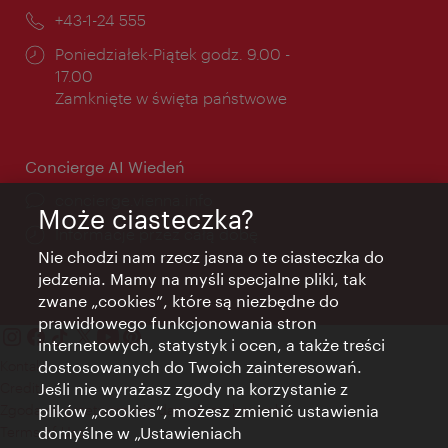
mail:
Telefon:
+43-1-24 555
Godziny
Poniedziałek-Piątek godz. 9.00 -
otwarcia:
17.00
Zamknięte w święta państwowe
Concierge AI Wiedeń
concierge.vienna.info
Może ciasteczka?
Informacje przez całą dobę
Nie chodzi nam rzecz jasna o te ciasteczka do
jedzenia. Mamy na myśli specjalne pliki, tak
zwane „cookies”, które są niezbędne do
prawidłowego funkcjonowania stron
internetowych, statystyk i ocen, a także treści
dostosowanych do Twoich zainteresowań.
Kontakt
Jeśli nie wyrażasz zgody na korzystanie z
Credits
plików „cookies”, możesz zmienić ustawienia
Zgoda na przetwarzanie danych osobowych
domyślne w „Ustawieniach
Terms of Use