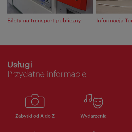
Bilety na transport publiczny
Informacja Tu
Usługi
Przydatne informacje
Zabytki od A do Z
Wydarzenia