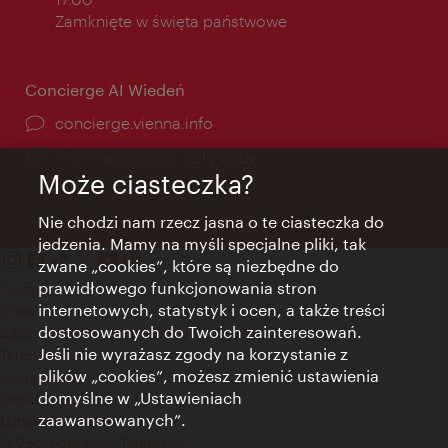
Zamknięte w święta państwowe
Concierge AI Wiedeń
concierge.vienna.info
Informacje przez całą dobę
Może ciasteczka?
Nie chodzi nam rzecz jasna o te ciasteczka do
jedzenia. Mamy na myśli specjalne pliki, tak
zwane „cookies”, które są niezbędne do
prawidłowego funkcjonowania stron
Kontakt
internetowych, statystyk i ocen, a także treści
Credits
dostosowanych do Twoich zainteresowań.
Zgoda na przetwarzanie danych osobowych
Jeśli nie wyrażasz zgody na korzystanie z
Terms of Use
plików „cookies”, możesz zmienić ustawienia
Dostępność
domyślne w „Ustawieniach
Kontakt prasowy
zaawansowanych”.
Ustawienia cookies
© Copyright Wien Tourismus