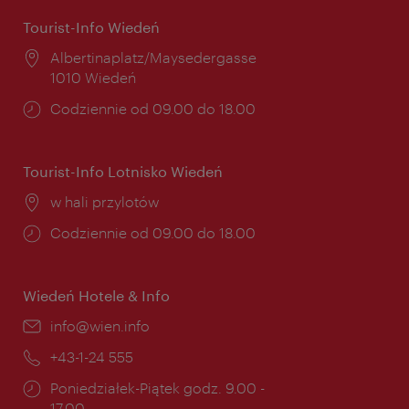
Tourist-Info Wiedeń
Miejsce:
Albertinaplatz/Maysedergasse
1010 Wiedeń
Godziny
Codziennie od 09.00 do 18.00
otwarcia:
Tourist-Info Lotnisko Wiedeń
Miejsce:
w hali przylotów
Godziny
Codziennie od 09.00 do 18.00
otwarcia:
Wiedeń Hotele & Info
E-
info@wien.info
mail:
Telefon:
+43-1-24 555
Godziny
Poniedziałek-Piątek godz. 9.00 -
otwarcia:
17.00