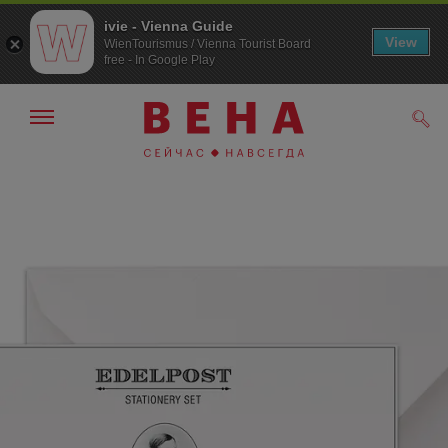
ivie - Vienna Guide
View
WienTourismus / Vienna Tourist Board
free - In Google Play
Показать/
Поис
скрыть
панель
навигации
К
К
навигации
содержанию