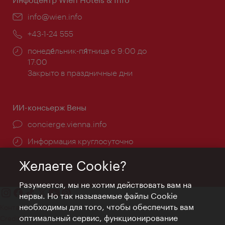
Эл.
info@wien.info
почта:
Телефон:
+43-1-24 555
Часы
понеде́льник-пя́тница с 9:00 до
работы:
17:00
Закрыто в праздничные дни
ИИ-консьерж Вены
concierge.vienna.info
Информация круглосуточно
Желаете Cookie?
Разумеется, мы не хотим действовать вам на
нервы. Но так называемые файлы Cookie
необходимы для того, чтобы обеспечить вам
Контакт
оптимальный сервис, функционирование
Credits