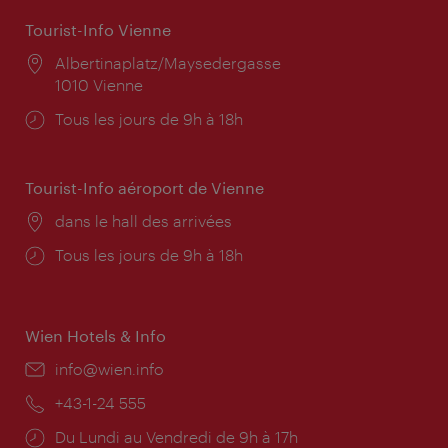
Tourist-Info Vienne
Lieu:
Albertinaplatz/Maysedergasse
1010 Vienne
Horaires
Tous les jours de 9h à 18h
d'ouverture:
Tourist-Info aéroport de Vienne
Lieu:
dans le hall des arrivées
Horaires
Tous les jours de 9h à 18h
d'ouverture:
Wien Hotels & Info
E-
info@wien.info
mail:
Téléphone:
+43-1-24 555
Horaires
Du Lundi au Vendredi de 9h à 17h