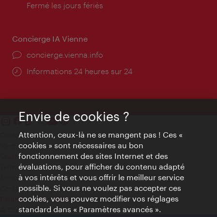
d'ouverture:
Fermé les jours fériés
Concierge IA Vienne
Ort:
concierge.vienna.info
Öffnungszeiten:
Informations 24 heures sur 24
Envie de cookies ?
Attention, ceux-là ne se mangent pas ! Ces «
Contact
cookies » sont nécessaires au bon
Mentions obligatoires
fonctionnement des sites Internet et des
Charte sur le respect de la vie privée
évaluations, pour afficher du contenu adapté
Terms of Use
à vos intérêts et vous offrir le meilleur service
Accessibilité
possible. Si vous ne voulez pas accepter ces
Contact presse
cookies, vous pouvez modifier vos réglages
Paramètres de cookies
standard dans « Paramètres avancés ».
© Copyright WienTourismus