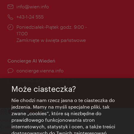
E-
info@wien.info
mail:
Telefon:
+43-1-24 555
Godziny
Poniedziałek-Piątek godz. 9.00 -
otwarcia:
17.00
Zamknięte w święta państwowe
Concierge AI Wiedeń
concierge.vienna.info
Informacje przez całą dobę
Może ciasteczka?
Nie chodzi nam rzecz jasna o te ciasteczka do
jedzenia. Mamy na myśli specjalne pliki, tak
zwane „cookies”, które są niezbędne do
prawidłowego funkcjonowania stron
Kontakt
internetowych, statystyk i ocen, a także treści
Credits
dostosowanych do Twoich zainteresowań.
Zgoda na przetwarzanie danych osobowych