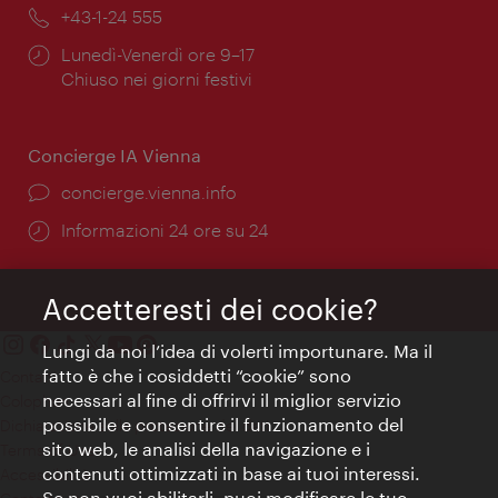
Telefono:
+43-1-24 555
Orari
Lunedì-Venerdì ore 9–17
di
Chiuso nei giorni festivi
apertura:
Concierge IA Vienna
Ort:
concierge.vienna.info
Öffnungszeiten:
Informazioni 24 ore su 24
Accetteresti dei cookie?
Lungi da noi l’idea di volerti importunare. Ma il
fatto è che i cosiddetti “cookie” sono
Contatti
necessari al fine di offrirvi il miglior servizio
Colophon
possibile e consentire il funzionamento del
Dichiarazione sulla protezione dei dati
sito web, le analisi della navigazione e i
Terms of Use
contenuti ottimizzati in base ai tuoi interessi.
Accessibilità
Se non vuoi abilitarli, puoi modificare le tue