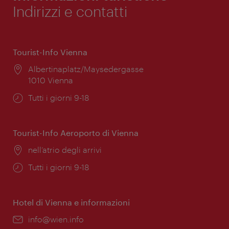
Indirizzi e contatti
Tourist-Info Vienna
Posizione:
Albertinaplatz/Maysedergasse
1010 Vienna
Orari
Tutti i giorni 9-18
di
apertura:
Tourist-Info Aeroporto di Vienna
Posizione:
nell’atrio degli arrivi
Orari
Tutti i giorni 9-18
di
apertura:
Hotel di Vienna e informazioni
Email:
info@wien.info