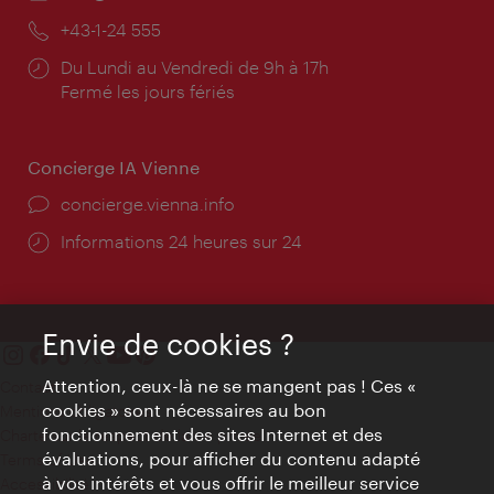
mail:
Téléphone:
+43-1-24 555
Horaires
Du Lundi au Vendredi de 9h à 17h
d'ouverture:
Fermé les jours fériés
Concierge IA Vienne
Ort:
concierge.vienna.info
Öffnungszeiten:
Informations 24 heures sur 24
Envie de cookies ?
Attention, ceux-là ne se mangent pas ! Ces «
Contact
cookies » sont nécessaires au bon
Mentions obligatoires
fonctionnement des sites Internet et des
Charte sur le respect de la vie privée
évaluations, pour afficher du contenu adapté
Terms of Use
à vos intérêts et vous offrir le meilleur service
Accessibilité