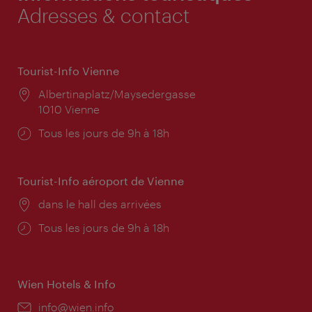
Adresses & contact
Tourist-Info Vienne
Lieu:
Albertinaplatz/Maysedergasse
1010 Vienne
Horaires
Tous les jours de 9h à 18h
d'ouverture:
Tourist-Info aéroport de Vienne
Lieu:
dans le hall des arrivées
Horaires
Tous les jours de 9h à 18h
d'ouverture:
Wien Hotels & Info
E-
info@wien.info