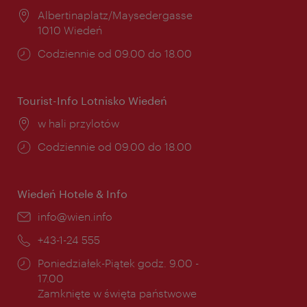
Miejsce:
Albertinaplatz/Maysedergasse
1010 Wiedeń
Godziny
Codziennie od 09.00 do 18.00
otwarcia:
Tourist-Info Lotnisko Wiedeń
Miejsce:
w hali przylotów
Godziny
Codziennie od 09.00 do 18.00
otwarcia:
Wiedeń Hotele & Info
E-
info@wien.info
mail:
Telefon:
+43-1-24 555
Godziny
Poniedziałek-Piątek godz. 9.00 -
otwarcia:
17.00
Zamknięte w święta państwowe