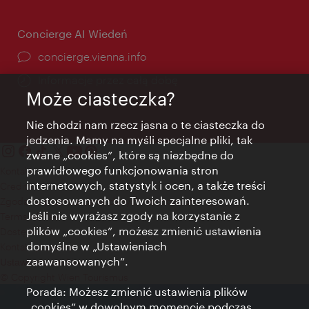
Concierge AI Wiedeń
concierge.vienna.info
Informacje przez całą dobę
Może ciasteczka?
Nie chodzi nam rzecz jasna o te ciasteczka do
jedzenia. Mamy na myśli specjalne pliki, tak
zwane „cookies”, które są niezbędne do
prawidłowego funkcjonowania stron
Kontakt
internetowych, statystyk i ocen, a także treści
Credits
dostosowanych do Twoich zainteresowań.
Zgoda na przetwarzanie danych osobowych
Jeśli nie wyrażasz zgody na korzystanie z
Terms of Use
plików „cookies”, możesz zmienić ustawienia
Dostępność
domyślne w „Ustawieniach
Kontakt prasowy
zaawansowanych”.
Ustawienia cookies
© Copyright Wien Tourismus
Porada: Możesz zmienić ustawienia plików
„cookies” w dowolnym momencie podczas