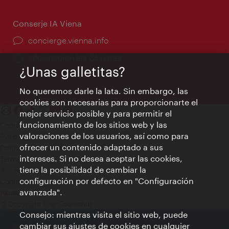
Conserje IA Viena
concierge.vienna.info
Información las 24 horas
¿Unas galletitas?
No queremos darle la lata. Sin embargo, las
cookies son necesarias para proporcionarte el
mejor servicio posible y para permitir el
funcionamiento de los sitios web y las
Contacto
valoraciones de los usuarios, así como para
Aviso legal
ofrecer un contenido adaptado a sus
Política de privacidad de datos
intereses. Si no desea aceptar las cookies,
Terms of Use
tiene la posibilidad de cambiar la
Accesibilidad
configuración por defecto en "Configuración
Contacto para la prensa
avanzada".
Ajustes de cookie
© Copyright WienTourismus
Consejo: mientras visita el sitio web, puede
cambiar sus ajustes de cookies en cualquier