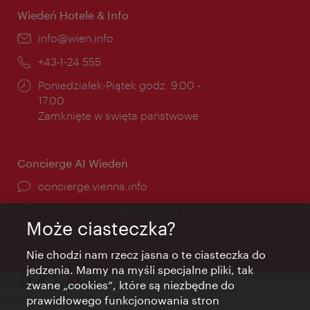
Wiedeń Hotele & Info
E-
info@wien.info
mail:
Telefon:
+43-1-24 555
Godziny
Poniedziałek-Piątek godz. 9.00 -
otwarcia:
17.00
Zamknięte w święta państwowe
Concierge AI Wiedeń
concierge.vienna.info
Informacje przez całą dobę
Może ciasteczka?
Nie chodzi nam rzecz jasna o te ciasteczka do
jedzenia. Mamy na myśli specjalne pliki, tak
zwane „cookies”, które są niezbędne do
prawidłowego funkcjonowania stron
Kontakt