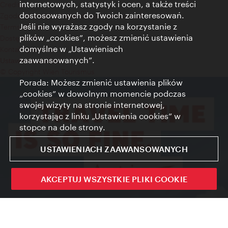
internetowych, statystyk i ocen, a także treści
Credits
dostosowanych do Twoich zainteresowań.
Zgoda na przetwarzanie danych osobowych
Jeśli nie wyrażasz zgody na korzystanie z
Terms of Use
plików „cookies”, możesz zmienić ustawienia
Dostępność
domyślne w „Ustawieniach
Kontakt prasowy
zaawansowanych”.
Ustawienia cookies
© Copyright Wien Tourismus
Porada: Możesz zmienić ustawienia plików
„cookies” w dowolnym momencie podczas
swojej wizyty na stronie internetowej,
korzystając z linku „Ustawienia cookies” w
stopce na dole strony.
USTAWIENIACH ZAAWANSOWANYCH
AKCEPTUJ WSZYSTKIE PLIKI COOKIE