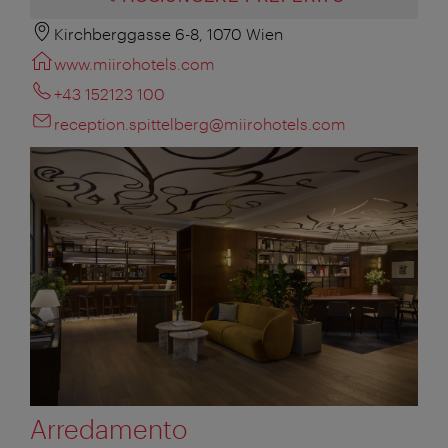
Kirchberggasse 6-8, 1070 Wien
www.miirohotels.com
+43 152123 100
reception.spittelberg@miirohotels.com
Arredamento