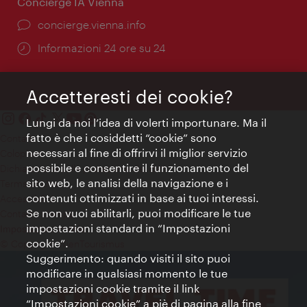
Concierge IA Vienna
Ort:
concierge.vienna.info
Öffnungszeiten:
Informazioni 24 ore su 24
Accetteresti dei cookie?
Lungi da noi l’idea di volerti importunare. Ma il
fatto è che i cosiddetti “cookie” sono
Contatti
necessari al fine di offrirvi il miglior servizio
Colophon
possibile e consentire il funzionamento del
Dichiarazione sulla protezione dei dati
sito web, le analisi della navigazione e i
Terms of Use
contenuti ottimizzati in base ai tuoi interessi.
Accessibilità
Se non vuoi abilitarli, puoi modificare le tue
Contatto stampa
impostazioni standard in “Impostazioni
Impostazioni cookie
cookie”.
© Copyright WienTourismus
Suggerimento: quando visiti il sito puoi
modificare in qualsiasi momento le tue
impostazioni cookie tramite il link
“Impostazioni cookie” a piè di pagina alla fine