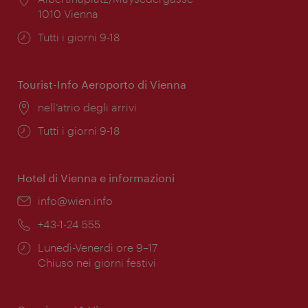
1010 Vienna
Orari
Tutti i giorni 9-18
di
apertura:
Tourist-Info Aeroporto di Vienna
Posizione:
nell’atrio degli arrivi
Orari
Tutti i giorni 9-18
di
apertura:
Hotel di Vienna e informazioni
Email:
info@wien.info
Telefono:
+43-1-24 555
Orari
Lunedì-Venerdì ore 9–17
di
Chiuso nei giorni festivi
apertura: