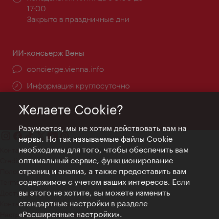
работы:
17:00
Закрыто в праздничные дни
ИИ-консьерж Вены
concierge.vienna.info
Информация круглосуточно
Желаете Cookie?
Разумеется, мы не хотим действовать вам на
нервы. Но так называемые файлы Cookie
необходимы для того, чтобы обеспечить вам
Контакт
оптимальный сервис, функционирование
Credits
страниц и анализ, а также предоставить вам
Положение о конфиденциальности
содержимое с учетом ваших интересов. Если
Terms of Use
вы этого не хотите, вы можете изменить
Доступность
стандартные настройки в разделе
Контакты для прессы
«Расширенные настройки».
Настройки файлов Cookie