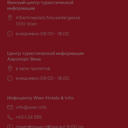
Венский центр туристической
информации
Расположение:
Albertinaplatz/Maysedergasse
1010 Wien
Часы
ежедневно 09:00 - 18:00
работы:
Центр туристической информации
Аэропорт Вена
Расположение:
в зале прилетов
Часы
ежедневно 09:00 - 18:00
работы:
Инфоцентр Wien Hotels & Info
Эл.
info@wien.info
почта:
Телефон:
+43-1-24 555
Часы
понеде́льник-пя́тница с 9:00 до