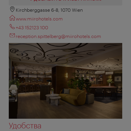
Kirchberggasse 6-8, 1070 Wien
www.miirohotels.com
+43 152123 100
reception.spittelberg@miirohotels.com
Удобства