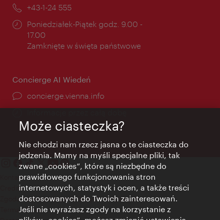
mail:
Telefon:
+43-1-24 555
Godziny
Poniedziałek-Piątek godz. 9.00 -
otwarcia:
17.00
Zamknięte w święta państwowe
Concierge AI Wiedeń
concierge.vienna.info
Informacje przez całą dobę
Może ciasteczka?
Nie chodzi nam rzecz jasna o te ciasteczka do
jedzenia. Mamy na myśli specjalne pliki, tak
zwane „cookies”, które są niezbędne do
prawidłowego funkcjonowania stron
Kontakt
internetowych, statystyk i ocen, a także treści
Credits
dostosowanych do Twoich zainteresowań.
Zgoda na przetwarzanie danych osobowych
Jeśli nie wyrażasz zgody na korzystanie z
Terms of Use
plików „cookies”, możesz zmienić ustawienia