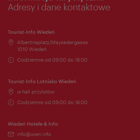
Adresy i dane kontaktowe
Tourist-Info Wiedeń
Miejsce:
Albertinaplatz/Maysedergasse
1010 Wiedeń
Godziny
Codziennie od 09.00 do 18.00
otwarcia:
Tourist-Info Lotnisko Wiedeń
Miejsce:
w hali przylotów
Godziny
Codziennie od 09.00 do 18.00
otwarcia:
Wiedeń Hotele & Info
E-
info@wien.info