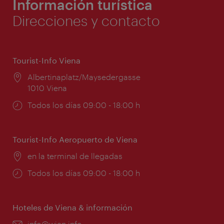
Información turística
Direcciones y contacto
Tourist-Info Viena
Lugar:
Albertinaplatz/Maysedergasse
1010 Viena
Horarios
Todos los días 09:00 - 18:00 h
de
apertura:
Tourist-Info Aeropuerto de Viena
Lugar:
en la terminal de llegadas
Horarios
Todos los días 09:00 - 18:00 h
de
apertura:
Hoteles de Viena & información
e-
info@wien.info