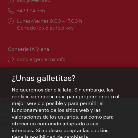
mail:
Teléfono:
+43-1-24 555
Horarios
Lunes-Viernes 9:00 – 17:00 h
de
Cerrado los días festivos
apertura:
Conserje IA Viena
concierge.vienna.info
Información las 24 horas
¿Unas galletitas?
No queremos darle la lata. Sin embargo, las
cookies son necesarias para proporcionarte el
mejor servicio posible y para permitir el
funcionamiento de los sitios web y las
Contacto
valoraciones de los usuarios, así como para
Aviso legal
ofrecer un contenido adaptado a sus
Política de privacidad de datos
intereses. Si no desea aceptar las cookies,
Terms of Use
tiene la posibilidad de cambiar la
Accesibilidad