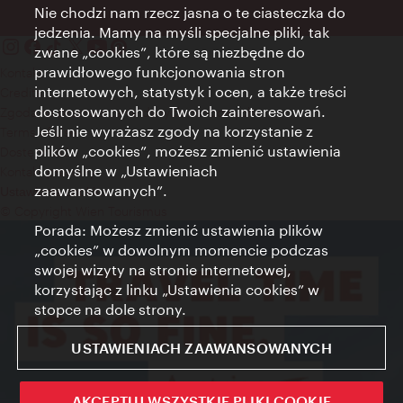
Nie chodzi nam rzecz jasna o te ciasteczka do
jedzenia. Mamy na myśli specjalne pliki, tak
zwane „cookies”, które są niezbędne do
prawidłowego funkcjonowania stron
Kontakt
internetowych, statystyk i ocen, a także treści
Credits
dostosowanych do Twoich zainteresowań.
Zgoda na przetwarzanie danych osobowych
Jeśli nie wyrażasz zgody na korzystanie z
Terms of Use
plików „cookies”, możesz zmienić ustawienia
Dostępność
domyślne w „Ustawieniach
Kontakt prasowy
zaawansowanych”.
Ustawienia cookies
© Copyright Wien Tourismus
Porada: Możesz zmienić ustawienia plików
„cookies” w dowolnym momencie podczas
swojej wizyty na stronie internetowej,
korzystając z linku „Ustawienia cookies” w
stopce na dole strony.
USTAWIENIACH ZAAWANSOWANYCH
AKCEPTUJ WSZYSTKIE PLIKI COOKIE