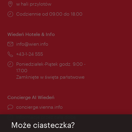
Miejsce:
w hali przylotów
Godziny
Codziennie od 09.00 do 18.00
otwarcia:
Wiedeń Hotele & Info
E-
info@wien.info
mail:
Telefon:
+43-1-24 555
Godziny
Poniedziałek-Piątek godz. 9.00 -
otwarcia:
17.00
Zamknięte w święta państwowe
Concierge AI Wiedeń
concierge.vienna.info
Informacje przez całą dobę
Może ciasteczka?