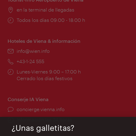
Lugar:
en la terminal de llegadas
Horarios
Todos los días 09:00 - 18:00 h
de
apertura:
Hoteles de Viena & información
e-
info@wien.info
mail:
Teléfono:
+43-1-24 555
Horarios
Lunes-Viernes 9:00 – 17:00 h
de
Cerrado los días festivos
apertura:
Conserje IA Viena
concierge.vienna.info
Información las 24 horas
¿Unas galletitas?