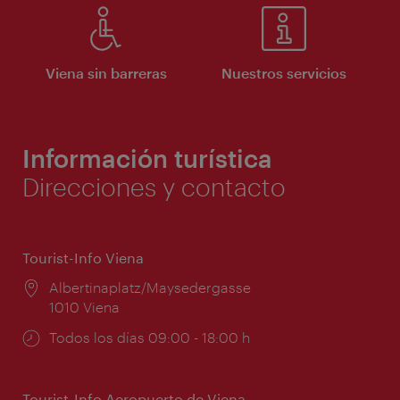
Viena sin barreras
Nuestros servicios
Información turística
Direcciones y contacto
Tourist-Info Viena
Lugar:
Albertinaplatz/Maysedergasse
1010 Viena
Horarios
Todos los días 09:00 - 18:00 h
de
apertura:
Tourist-Info Aeropuerto de Viena