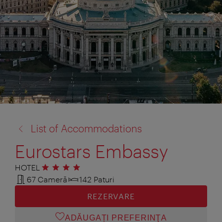
înapoi
List of Accommodations
la:
Eurostars Embassy
HOTEL
4 stele
67 Cameră
142 Paturi
REZERVARE
ADĂUGAȚI PREFERINŢA