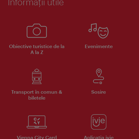
Informaţii utile
Obiective turistice de la
Evenimente
A la Z
Transport în comun &
Sosire
biletele
Vienna City Card
Aplicaţia ivie