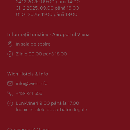
24.12.2025: 09:00 până 14:00
31.12.2025: 09:00 până 16:00
01.01.2026: 11:00 până 18:00
Informaţii turistice - Aeroportul Viena
Locul:
în sala de sosire
Program:
Zilnic 09:00 până 18:00
Wien Hotels & Info
E-
info@wien.info
mail:
Telefon:
+43-1-24 555
Program:
Luni-Vineri 9:00 până la 17:00
Închis în zilele de sărbători legale
Concierge IA Viena