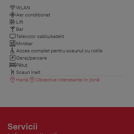
WLAN
Aer condiționat
Lift
Bar
Televizor cablu/satelit
Minibar
Acces complet pentru scaunul cu rotile
Garaj/parcare
Pătuţ
Scaun înalt
Hartă
Obiective interesante în zonă
Servicii