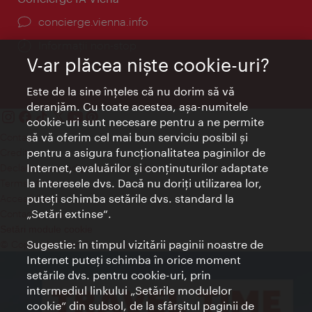
concierge.vienna.info
Informații non-stop
V-ar plăcea nişte cookie-uri?
Este de la sine înţeles că nu dorim să vă
deranjăm. Cu toate acestea, aşa-numitele
cookie-uri sunt necesare pentru a ne permite
să vă oferim cel mai bun serviciu posibil şi
Contact
pentru a asigura funcţionalitatea paginilor de
Credits
Internet, evaluărilor şi conţinuturilor adaptate
Declaraţie privind protecţia datelor
la interesele dvs. Dacă nu doriţi utilizarea lor,
Terms of Use
puteţi schimba setările dvs. standard la
Accesibilitate
„Setări extinse“.
Contact presa
Setări module cookie
Sugestie: în timpul vizitării paginii noastre de
© Copyright Wien Tourismus
Internet puteţi schimba în orice moment
setările dvs. pentru cookie-uri, prin
intermediul linkului „Setările modulelor
cookie“ din subsol, de la sfârşitul paginii de