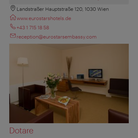
Landstraßer Hauptstraße 120, 1030 Wien
www.eurostarshotels.de
+43 1 715 18 58
reception@eurostarsembassy.com
Dotare