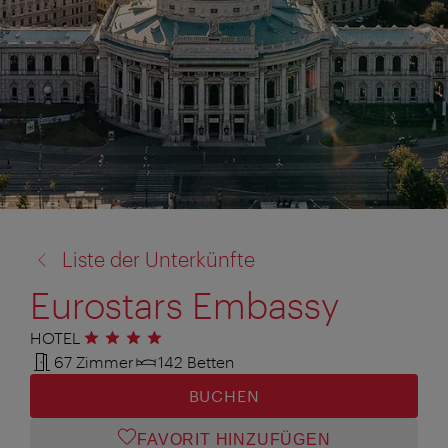
Zurück
Liste der Unterkünfte
zu:
Eurostars Embassy
HOTEL
4 Sterne
67 Zimmer
142 Betten
BUCHEN
FAVORIT HINZUFÜGEN