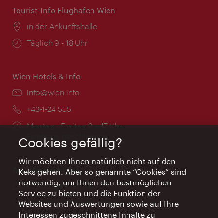
Tourist-Info Flughafen Wien
Ort:
in der Ankunftshalle
Öffnungszeiten:
Täglich 9 - 18 Uhr
Wien Hotels & Info
Email:
info@wien.info
Telefon:
+43-1-24 555
Öffnungszeiten:
Montag - Freitag 9 – 17 Uhr
Feiertags geschlossen
Cookies gefällig?
Wir möchten Ihnen natürlich nicht auf den
AI Concierge Wien
Keks gehen. Aber so genannte “Cookies” sind
notwendig, um Ihnen den bestmöglichen
Ort:
concierge.wien.info
Service zu bieten und die Funktion der
Öffnungszeiten:
Informationen rund um die Uhr
Websites und Auswertungen sowie auf Ihre
Interessen zugeschnittene Inhalte zu