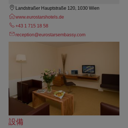
Landstraßer Hauptstraße 120, 1030 Wien
www.eurostarshotels.de
+43 1 715 18 58
reception@eurostarsembassy.com
設備