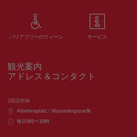
バリアフリーのウィーン
サービス
観光案内
アドレス＆コンタクト
1区旧市街
場
Albertinaplatz／Maysedergasse角
所：
営
毎日9時〜18時
業
時