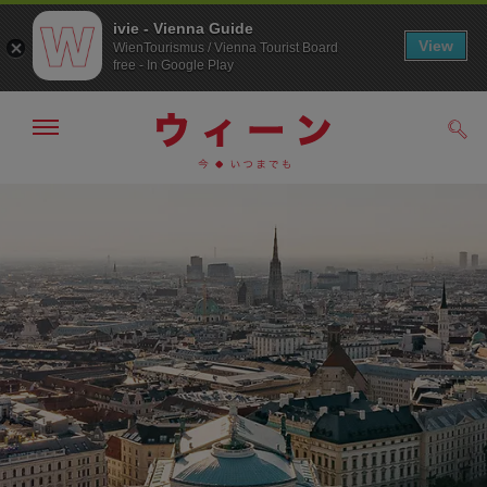
ivie - Vienna Guide
View
WienTourismus / Vienna Tourist Board
free - In Google Play
メ
検
ニ
索
ュ
/>
メ
こ
す
ー
る
ニ
の
の
ュ
ペ
表
ー
ー
示・
非
へ
ジ
表
の
示
ト
ッ
プ
へ