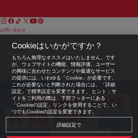
お問い合わせ
Credits
プライバシーポリシー
Cookieはいかがですか？
Terms of Use
もちろん無理なオススメはいたしません。です
アクセシビリティ
が、ウェブサイトの機能、情報評価、ユーザー
プレス連絡先
の興味に合わせたコンテンツや最適なサービス
クッキーの設定
の提供には、いわゆる「Cookie」が必要です。
© Copyright WienTourismus
これが必要ないと判断された場合には、「詳細
設定」で標準設定を変更できます。 ヒント：サ
イトをご利用の際は、下部フッターにある
「Cookieの設定」リンクを使用することで、い
つでもCookieの設定を変更できます。
詳細設定で