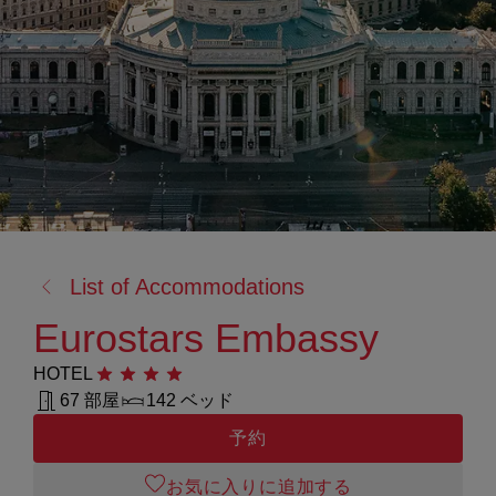
戻
List of Accommodations
る:
Eurostars Embassy
HOTEL
星4つ
67 部屋
142 ベッド
予約
お気に入りに追加する