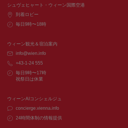
間：
シュヴェヒャート・ウィーン国際空港
場
到着ロビー
所：
営
毎日9時〜18時
業
時
間：
ウィーン観光＆宿泊案内
E
info@wien.info
メ
電
+43-1-24 555
ー
話
ル：
営
毎日9時〜17時
番
業
祝祭日は休業
号：
時
間：
ウィーンAIコンシェルジュ
concierge.vienna.info
24時間体制の情報提供