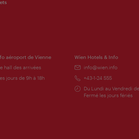
ets
nfo aéroport de Vienne
Wien Hotels & Info
e hall des arrivées
E-
info@wien.info
mail:
res
es jours de 9h à 18h
Téléphone:
+43-1-24 555
rture:
Horaires
Du Lundi au Vendredi de
d'ouverture:
Fermé les jours fériés