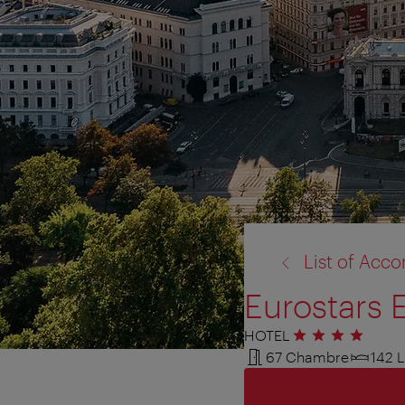
retour
List of Ac
à:
Eurostars
HOTEL
4 étoiles
67 Chambre
142 L