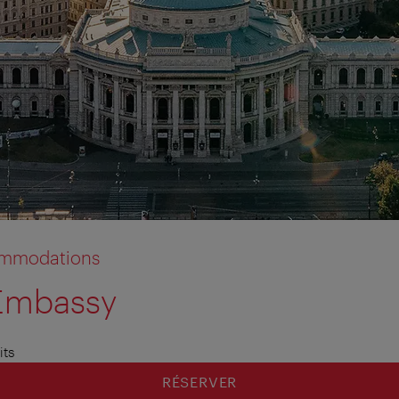
commodations
 Embassy
its
RÉSERVER