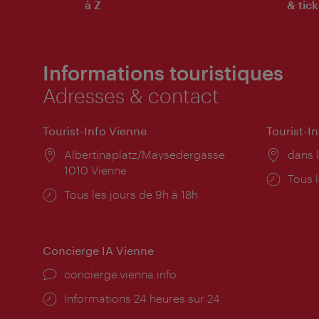
à Z
& tick
Informations touristiques
Adresses & contact
Tourist-Info Vienne
Tourist-I
Lieu:
Albertinaplatz/Maysedergasse
Lieu:
dans l
1010 Vienne
Horai
Tous l
Horaires
Tous les jours de 9h à 18h
d'ouve
d'ouverture:
Concierge IA Vienne
Ort:
concierge.vienna.info
Öffnungszeiten:
Informations 24 heures sur 24