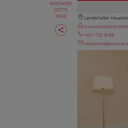
PARTAGER
CETTE
PAGE
Landstraßer Hauptst
Partager
www.eurostarshotels
cette
page
+43 1 715 18 58
reception@eurosta