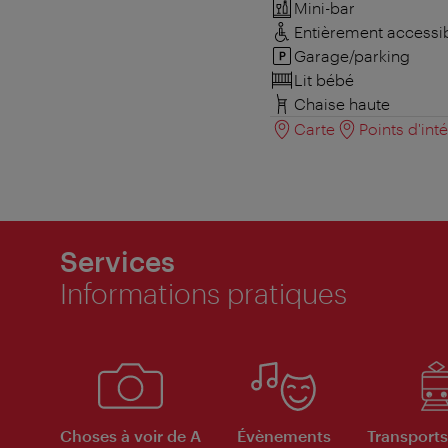
Mini-bar
Entièrement accessi
Garage/parking
Lit bébé
Chaise haute
Carte
Points d'int
Services
Informations pratiques
Choses à voir de A
Évènements
Transports