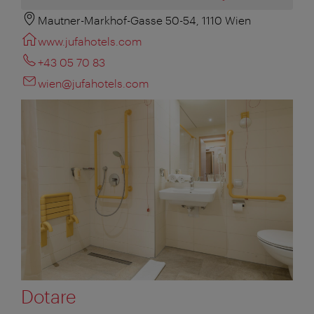
Mautner-Markhof-Gasse 50-54, 1110 Wien
www.jufahotels.com
+43 05 70 83
wien@jufahotels.com
Dotare