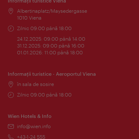
Informaţii turistice Viena
Locul:
Albertinaplatz/Maysedergasse
1010 Viena
Program:
Zilnic 09:00 până 18:00
24.12.2025: 09:00 până 14:00
31.12.2025: 09:00 până 16:00
01.01.2026: 11:00 până 18:00
Informaţii turistice - Aeroportul Viena
Locul:
în sala de sosire
Program:
Zilnic 09:00 până 18:00
Wien Hotels & Info
E-
info@wien.info
mail:
Telefon:
+43-1-24 555