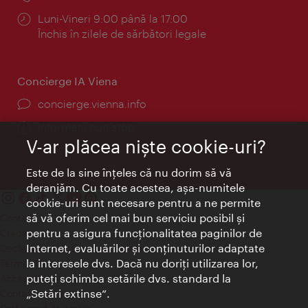
Program:
Luni-Vineri 9:00 până la 17:00
Închis în zilele de sărbători legale
Concierge IA Viena
concierge.vienna.info
Informații non-stop
V-ar plăcea nişte cookie-uri?
Este de la sine înţeles că nu dorim să vă
deranjăm. Cu toate acestea, aşa-numitele
cookie-uri sunt necesare pentru a ne permite
să vă oferim cel mai bun serviciu posibil şi
Contact
pentru a asigura funcţionalitatea paginilor de
Credits
Internet, evaluărilor şi conţinuturilor adaptate
Declaraţie privind protecţia datelor
la interesele dvs. Dacă nu doriţi utilizarea lor,
Terms of Use
puteţi schimba setările dvs. standard la
Accesibilitate
„Setări extinse“.
Contact presa