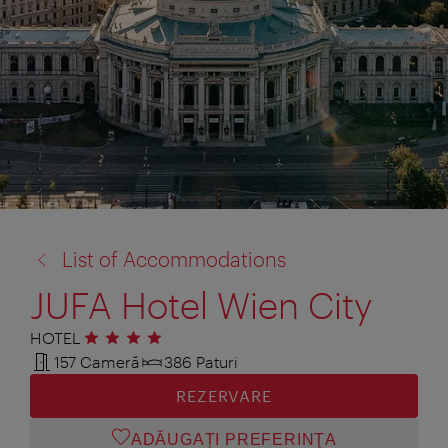
înapoi
List of Accommodations
la:
JUFA Hotel Wien City
HOTEL
4 stele
157 Cameră
386 Paturi
REZERVARE
ADĂUGAȚI PREFERINŢA