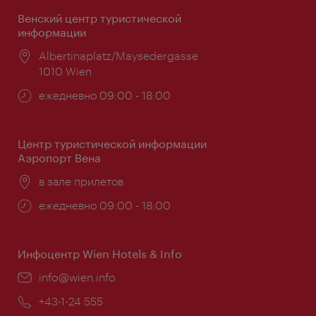
Венский центр туристической
информации
Расположение:
Albertinaplatz/Maysedergasse
1010 Wien
Часы
ежедневно 09:00 - 18:00
работы:
Центр туристической информации
Аэропорт Вена
Расположение:
в зале прилетов
Часы
ежедневно 09:00 - 18:00
работы:
Инфоцентр Wien Hotels & Info
Эл.
info@wien.info
почта:
Телефон:
+43-1-24 555