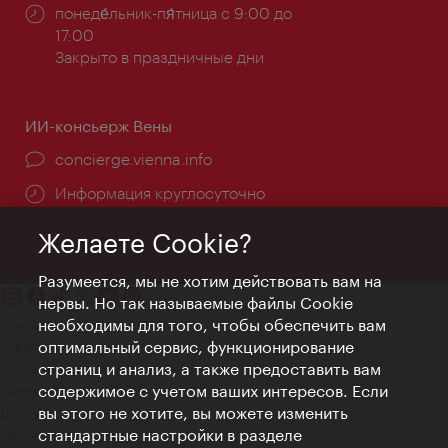
Часы
понеде́льник-пя́тница с 9:00 до
работы:
17:00
Закрыто в праздничные дни
ИИ-консьерж Вены
concierge.vienna.info
Информация круглосуточно
Желаете Cookie?
Разумеется, мы не хотим действовать вам на
нервы. Но так называемые файлы Cookie
необходимы для того, чтобы обеспечить вам
Контакт
оптимальный сервис, функционирование
Credits
страниц и анализ, а также предоставить вам
Положение о конфиденциальности
содержимое с учетом ваших интересов. Если
Terms of Use
вы этого не хотите, вы можете изменить
Доступность
стандартные настройки в разделе
Контакты для прессы