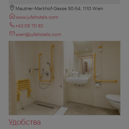
Mautner-Markhof-Gasse 50-54, 1110 Wien
www.jufahotels.com
+43 05 70 83
wien@jufahotels.com
Удобства