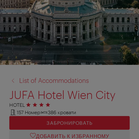
назад
List of Accommodations
к:
JUFA Hotel Wien City
HOTEL
4 звезды
157 Номер
386 кровати
ЗАБРОНИРОВАТЬ
ДОБАВИТЬ К ИЗБРАННОМУ