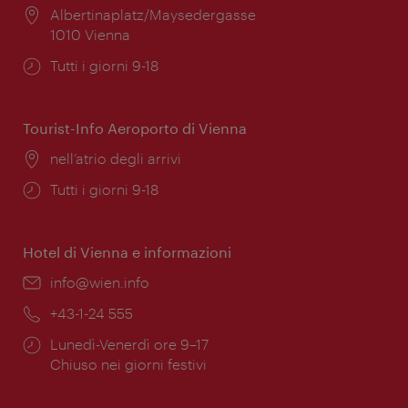
Posizione:
Albertinaplatz/Maysedergasse
1010 Vienna
Orari
Tutti i giorni 9-18
di
apertura:
Tourist-Info Aeroporto di Vienna
Posizione:
nell’atrio degli arrivi
Orari
Tutti i giorni 9-18
di
apertura:
Hotel di Vienna e informazioni
Email:
info@wien.info
Telefono:
+43-1-24 555
Orari
Lunedì-Venerdì ore 9–17
di
Chiuso nei giorni festivi
apertura: