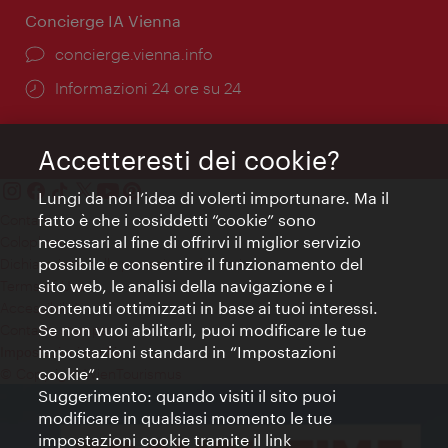
Concierge IA Vienna
Ort:
concierge.vienna.info
Öffnungszeiten:
Informazioni 24 ore su 24
Accetteresti dei cookie?
Lungi da noi l’idea di volerti importunare. Ma il
fatto è che i cosiddetti “cookie” sono
Contatti
necessari al fine di offrirvi il miglior servizio
Colophon
possibile e consentire il funzionamento del
Dichiarazione sulla protezione dei dati
sito web, le analisi della navigazione e i
Terms of Use
contenuti ottimizzati in base ai tuoi interessi.
Accessibilità
Se non vuoi abilitarli, puoi modificare le tue
Contatto stampa
impostazioni standard in “Impostazioni
Impostazioni cookie
cookie”.
© Copyright WienTourismus
Suggerimento: quando visiti il sito puoi
modificare in qualsiasi momento le tue
impostazioni cookie tramite il link