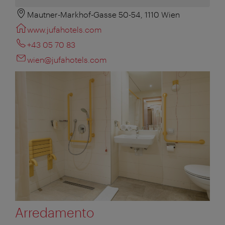
Mautner-Markhof-Gasse 50-54, 1110 Wien
www.jufahotels.com
+43 05 70 83
wien@jufahotels.com
Arredamento