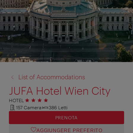
torna
List of Accommodations
a:
JUFA Hotel Wien City
HOTEL
4 stelle
157 Camera
386 Letti
PRENOTA
AGGIUNGERE PREFERITO