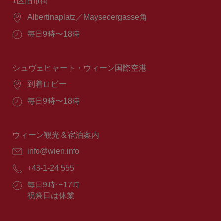
1区旧市街
場
Albertinaplatz／Maysedergasse角
所：
営
毎日9時〜18時
業
時
間：
シュヴェヒャート・ウィーン国際空港
場
到着ロビー
所：
営
毎日9時〜18時
業
時
間：
ウィーン観光＆宿泊案内
E
info@wien.info
メ
電
+43-1-24 555
ー
話
ル：
営
毎日9時〜17時
番
業
祝祭日は休業
号：
時
間：