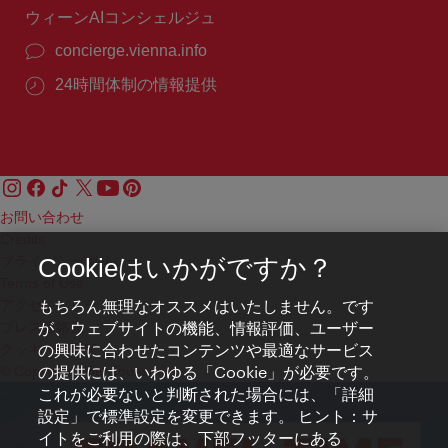
ウィーンAIコンシェルジュ
concierge.vienna.info
24時間体制の情報提供
お問い合わせ
Credits
プライバシーポリシー
Cookieはいかがですか？
Terms of Use
もちろん無理なオススメはいたしません。です
アクセシビリティ
が、ウェブサイトの機能、情報評価、ユーザー
プレス連絡先
の興味に合わせたコンテンツや最適なサービス
クッキーの設定
の提供には、いわゆる「Cookie」が必要です。
© Copyright WienTourismus
これが必要ないと判断された場合には、「詳細
設定」で標準設定を変更できます。 ヒント：サ
イトをご利用の際は、下部フッターにある