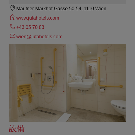
Mautner-Markhof-Gasse 50-54, 1110 Wien
www.jufahotels.com
+43 05 70 83
wien@jufahotels.com
設備