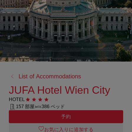
戻
List of Accommodations
る:
JUFA Hotel Wien City
HOTEL
星4つ
157 部屋
386 ベッド
予約
お気に入りに追加する