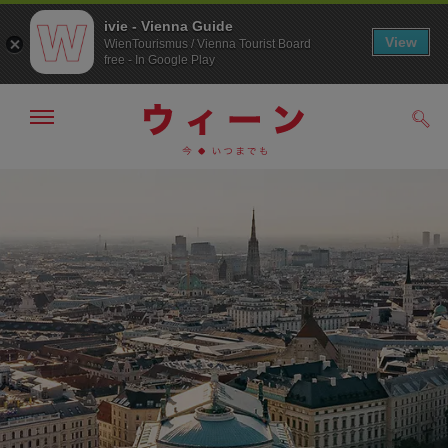
ivie - Vienna Guide
View
WienTourismus / Vienna Tourist Board
free - In Google Play
メ
検
ニ
索
ュ
/>
メ
こ
す
ー
る
ニ
の
の
ュ
ペ
表
ー
ー
示・
非
へ
ジ
表
の
示
ト
ッ
プ
へ