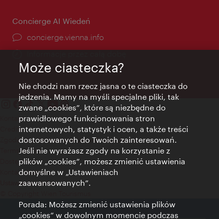
Concierge AI Wiedeń
concierge.vienna.info
Informacje przez całą dobę
Może ciasteczka?
Nie chodzi nam rzecz jasna o te ciasteczka do
jedzenia. Mamy na myśli specjalne pliki, tak
zwane „cookies”, które są niezbędne do
prawidłowego funkcjonowania stron
Kontakt
internetowych, statystyk i ocen, a także treści
Credits
dostosowanych do Twoich zainteresowań.
Zgoda na przetwarzanie danych osobowych
Jeśli nie wyrażasz zgody na korzystanie z
Terms of Use
plików „cookies”, możesz zmienić ustawienia
Dostępność
domyślne w „Ustawieniach
Kontakt prasowy
zaawansowanych”.
Ustawienia cookies
© Copyright Wien Tourismus
Porada: Możesz zmienić ustawienia plików
„cookies” w dowolnym momencie podczas