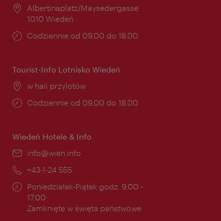
Miejsce:
Albertinaplatz/Maysedergasse
1010 Wiedeń
Godziny
Codziennie od 09.00 do 18.00
otwarcia:
Tourist-Info Lotnisko Wiedeń
Miejsce:
w hali przylotów
Godziny
Codziennie od 09.00 do 18.00
otwarcia:
Wiedeń Hotele & Info
E-
info@wien.info
mail:
Telefon:
+43-1-24 555
Godziny
Poniedziałek-Piątek godz. 9.00 -
otwarcia:
17.00
Zamknięte w święta państwowe