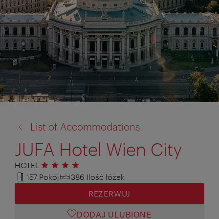
powrót
List of Accommodations
do:
JUFA Hotel Wien City
HOTEL
4 gwiazdki
157 Pokój
386 Ilość łóżek
REZERWUJ
DODAJ ULUBIONE