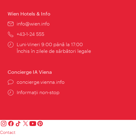
Wien Hotels & Info
E-
info@wien.info
mail:
Telefon:
+43-1-24 555
Program:
Luni-Vineri 9:00 până la 17:00
Închis în zilele de sărbători legale
Concierge IA Viena
concierge.vienna.info
Informații non-stop
Contact