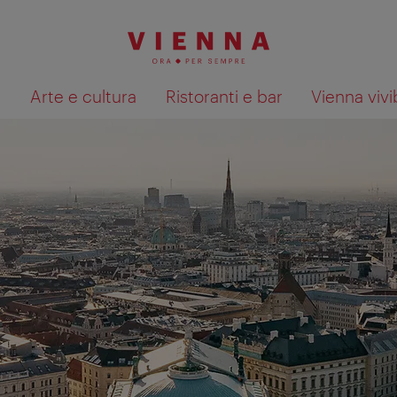
à
Arte e cultura
Ristoranti e bar
Vienna vivi
Mostra i risultati della ricerca su