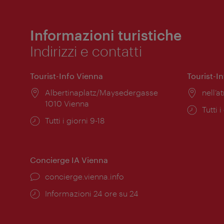
Informazioni turistiche
Indirizzi e contatti
Tourist-Info Vienna
Tourist-I
Posizione:
Albertinaplatz/Maysedergasse
Posiz
nell’at
1010 Vienna
Orari
Tutti i
Orari
Tutti i giorni 9-18
di
di
apert
apertura:
Concierge IA Vienna
Ort:
concierge.vienna.info
Öffnungszeiten:
Informazioni 24 ore su 24