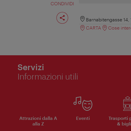
CONDIVIDI
Condividi
pagina
Barnabitengasse 14,
CARTA
Cose inter
Servizi
Informazioni utili
Attrazioni dalla A
Eventi
Trasporti 
alla Z
& bigli