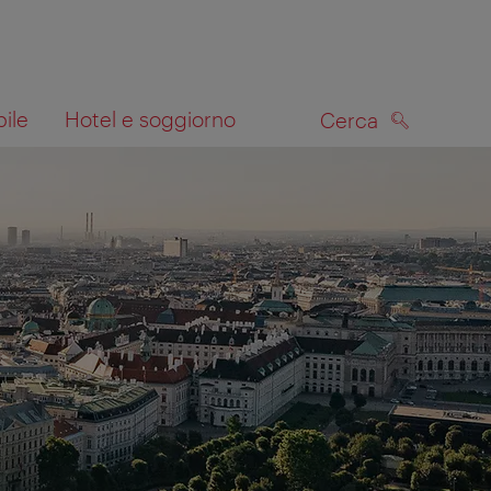
bile
Hotel e soggiorno
Cerca
CERCA
lla mappa