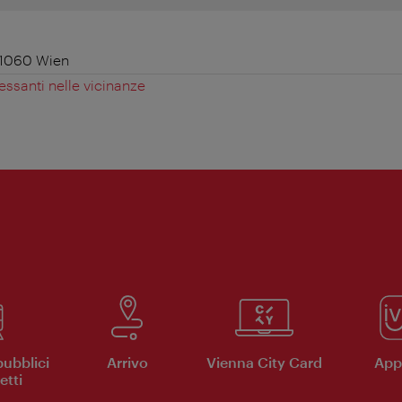
 1060 Wien
essanti nelle vicinanze
pubblici
Arrivo
Vienna City Card
App 
etti