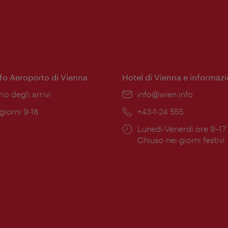
nfo Aeroporto di Vienna
Hotel di Vienna e informazi
ione:
rio degli arrivi
Email:
info@wien.info
 giorni 9-18
Telefono:
+43-1-24 555
Orari
Lunedì-Venerdì ore 9–17
ura:
di
Chiuso nei giorni festivi
apertura: