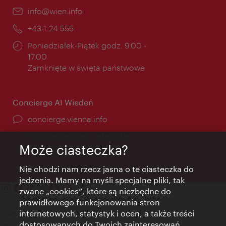
E-
info@wien.info
mail:
Telefon:
+43-1-24 555
Godziny
Poniedziałek-Piątek godz. 9.00 -
otwarcia:
17.00
Zamknięte w święta państwowe
Concierge AI Wiedeń
concierge.vienna.info
Informacje przez całą dobę
Może ciasteczka?
Nie chodzi nam rzecz jasna o te ciasteczka do
jedzenia. Mamy na myśli specjalne pliki, tak
zwane „cookies”, które są niezbędne do
prawidłowego funkcjonowania stron
Kontakt
internetowych, statystyk i ocen, a także treści
Credits
dostosowanych do Twoich zainteresowań.
Zgoda na przetwarzanie danych osobowych