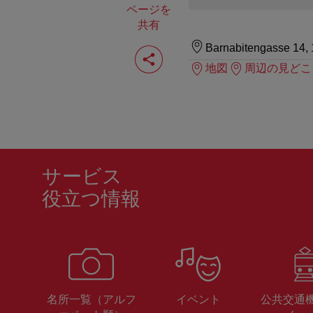
ページを
共有
ペ
Barnabitengasse 14,
ー
地図
周辺の見どこ
ジ
を
共
有
す
る
サービス
役立つ情報
名所一覧（アルフ
イベント
公共交通