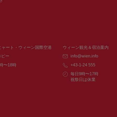
ト
ヒャート・ウィーン国際空港
ウィーン観光＆宿泊案内
ロビー
E
info@wien.info
メ
時〜18時
電
+43-1-24 555
ー
話
ル：
営
毎日9時〜17時
番
業
祝祭日は休業
号：
時
間：