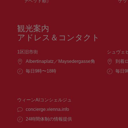
ァベット順）
ケッ
観光案内
アドレス＆コンタクト
1区旧市街
シュヴェ
場
Albertinaplatz／Maysedergasse角
場
到着
所：
所：
営
毎日9時〜18時
営
毎日9
業
業
時
時
間：
間：
ウィーンAIコンシェルジュ
concierge.vienna.info
24時間体制の情報提供