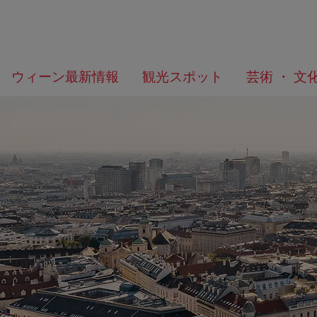
メ
こ
何
ウィーン最新情報
観光スポット
芸術 ・ 文
ニ
の
を
ュ
ペ
お
ー
ー
探
へ
ジ
し
の
で
ト
す
ッ
か？
プ
へ