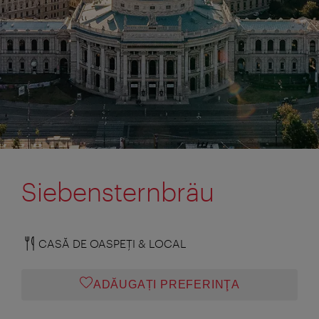
Siebensternbräu
CASĂ DE OASPEŢI & LOCAL
ADĂUGAȚI PREFERINŢA