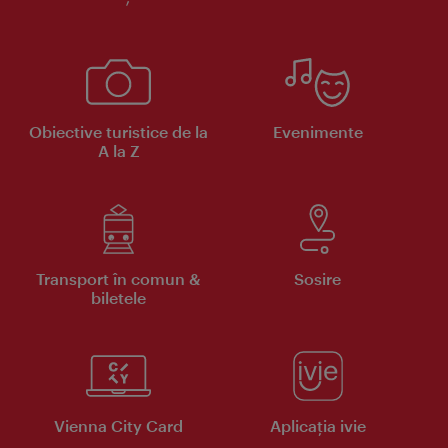
Obiective turistice de la
Evenimente
A la Z
Transport în comun &
Sosire
biletele
Vienna City Card
Aplicaţia ivie