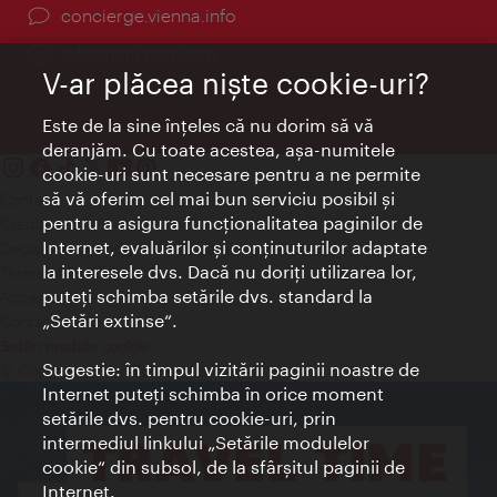
concierge.vienna.info
Informații non-stop
V-ar plăcea nişte cookie-uri?
Este de la sine înţeles că nu dorim să vă
deranjăm. Cu toate acestea, aşa-numitele
cookie-uri sunt necesare pentru a ne permite
să vă oferim cel mai bun serviciu posibil şi
Contact
pentru a asigura funcţionalitatea paginilor de
Credits
Internet, evaluărilor şi conţinuturilor adaptate
Declaraţie privind protecţia datelor
la interesele dvs. Dacă nu doriţi utilizarea lor,
Terms of Use
puteţi schimba setările dvs. standard la
Accesibilitate
„Setări extinse“.
Contact presa
Setări module cookie
Sugestie: în timpul vizitării paginii noastre de
© Copyright Wien Tourismus
Internet puteţi schimba în orice moment
setările dvs. pentru cookie-uri, prin
intermediul linkului „Setările modulelor
cookie“ din subsol, de la sfârşitul paginii de
Internet.