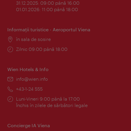
31.12.2025: 09:00 până 16:00
01.01.2026: 11:00 până 18:00
Informaţii turistice - Aeroportul Viena
Locul:
în sala de sosire
Program:
Zilnic 09:00 până 18:00
Wien Hotels & Info
E-
info@wien.info
mail:
Telefon:
+43-1-24 555
Program:
Luni-Vineri 9:00 până la 17:00
Închis în zilele de sărbători legale
Concierge IA Viena