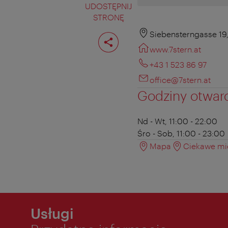
UDOSTĘPNIJ
STRONĘ
Podziel
Siebensterngasse 19
stronę
www.7stern.at
+43 1 523 86 97
office@7stern.at
Godziny otwar
Nd - Wt, 11:00 - 22:00
Śro - Sob, 11:00 - 23:00
Mapa
Ciekawe mie
Usługi