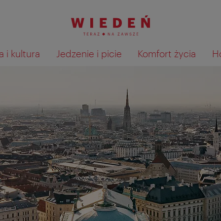
 i kultura
Jedzenie i picie
Komfort życia
H
Pokaż na mapie wyniki wyszu