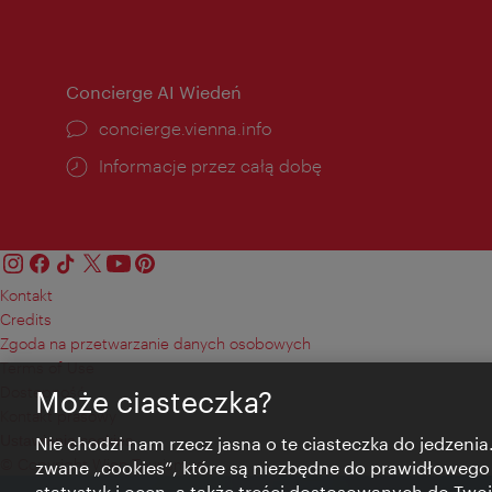
otwarcia:
Concierge AI Wiedeń
concierge.vienna.info
Informacje przez całą dobę
Kontakt
Credits
Zgoda na przetwarzanie danych osobowych
Terms of Use
Dostępność
Może ciasteczka?
Kontakt prasowy
Ustawienia cookies
Nie chodzi nam rzecz jasna o te ciasteczka do jedzenia.
© Copyright Wien Tourismus
zwane „cookies”, które są niezbędne do prawidłowego
statystyk i ocen, a także treści dostosowanych do Twoi