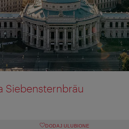
a Siebensternbräu
DODAJ ULUBIONE