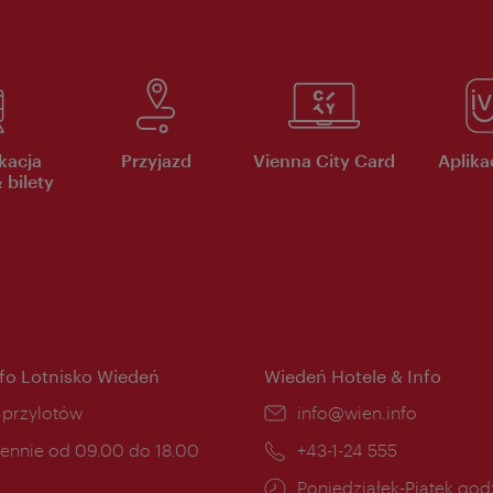
kacja
Przyjazd
Vienna City Card
Aplikac
 bilety
nfo Lotnisko Wiedeń
Wiedeń Hotele & Info
ce:
i przylotów
E-
info@wien.info
mail:
ny
ennie od 09.00 do 18.00
Telefon:
+43-1-24 555
cia:
Godziny
Poniedziałek-Piątek godz