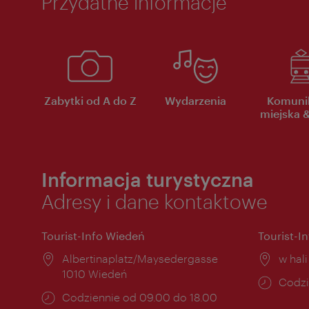
Przydatne informacje
Zabytki od A do Z
Wydarzenia
Komuni
miejska &
Informacja turystyczna
Adresy i dane kontaktowe
Tourist-Info Wiedeń
Tourist-I
Miejsce:
Albertinaplatz/Maysedergasse
Miejs
w hal
1010 Wiedeń
Godzi
Codzi
Godziny
Codziennie od 09.00 do 18.00
otwar