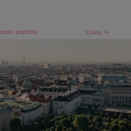
otele i podróże
Szukaj
SZUKAJ
kiwania