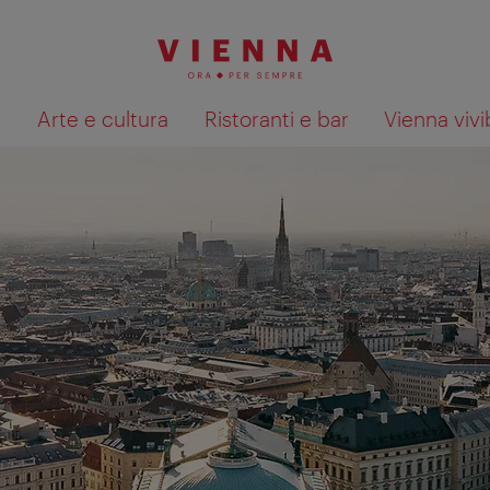
à
Arte e cultura
Ristoranti e bar
Vienna vivi
Mostra i risultati della ricerca su