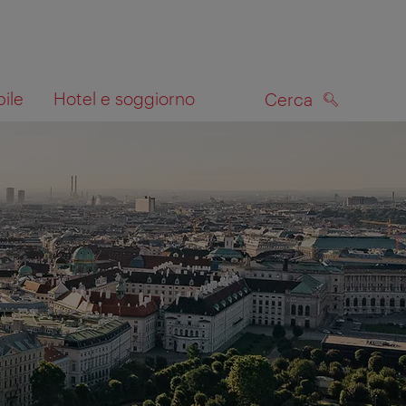
bile
Hotel e soggiorno
Cerca
CERCA
lla mappa