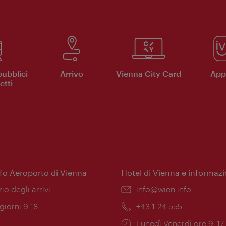
pubblici
Arrivo
Vienna City Card
App 
etti
nfo Aeroporto di Vienna
Hotel di Vienna e informazi
ione:
rio degli arrivi
Email:
info@wien.info
 giorni 9-18
Telefono:
+43-1-24 555
Orari
Lunedì-Venerdì ore 9–17