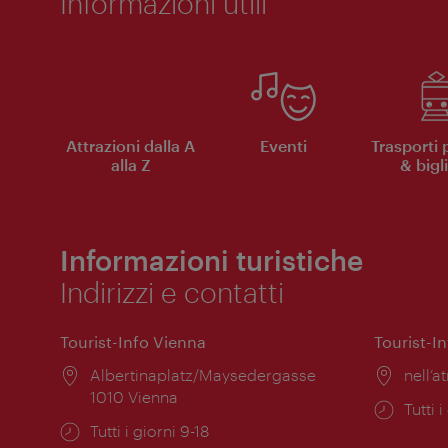
Informazioni utili
Attrazioni dalla A
Eventi
Trasporti 
alla Z
& bigli
Informazioni turistiche
Indirizzi e contatti
Tourist-Info Vienna
Tourist-I
Posizione:
Albertinaplatz/Maysedergasse
Posiz
nell’at
1010 Vienna
Orari
Tutti i
Orari
Tutti i giorni 9-18
di