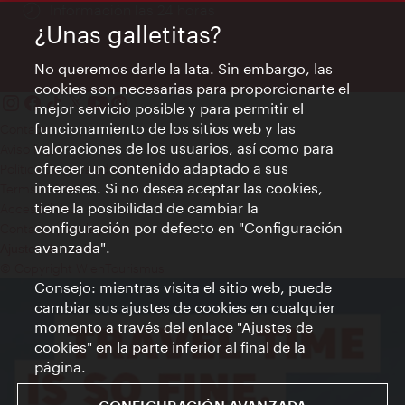
Información las 24 horas
¿Unas galletitas?
No queremos darle la lata. Sin embargo, las
cookies son necesarias para proporcionarte el
mejor servicio posible y para permitir el
funcionamiento de los sitios web y las
Contacto
valoraciones de los usuarios, así como para
Aviso legal
ofrecer un contenido adaptado a sus
Política de privacidad de datos
intereses. Si no desea aceptar las cookies,
Terms of Use
tiene la posibilidad de cambiar la
Accesibilidad
configuración por defecto en "Configuración
Contacto para la prensa
avanzada".
Ajustes de cookie
© Copyright WienTourismus
Consejo: mientras visita el sitio web, puede
cambiar sus ajustes de cookies en cualquier
momento a través del enlace "Ajustes de
cookies" en la parte inferior al final de la
página.