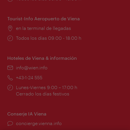
de
apertura:
Tourist-Info Aeropuerto de Viena
Lugar:
en la terminal de llegadas
Horarios
Todos los días 09:00 - 18:00 h
de
apertura:
Hoteles de Viena & información
e-
info@wien.info
mail:
Teléfono:
+43-1-24 555
Horarios
Lunes-Viernes 9:00 – 17:00 h
de
Cerrado los días festivos
apertura:
Conserje IA Viena
concierge.vienna.info