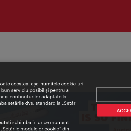
toate acestea, aşa-numitele cookie-uri
bun serviciu posibil şi pentru a
or şi conţinuturilor adaptate la
mba setările dvs. standard la „Setări
ACCE
t puteţi schimba în orice moment
i „Setările modulelor cookie“ din