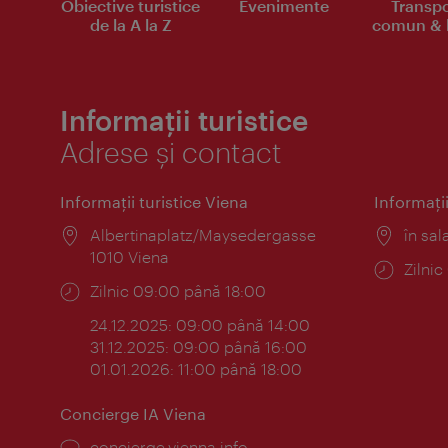
Obiective turistice
Evenimente
Transpo
de la A la Z
comun & b
Informații turistice
Adrese și contact
Informaţii turistice Viena
Informaţii
Locul:
Albertinaplatz/Maysedergasse
Locul
în sal
1010 Viena
Progr
Zilni
Program:
Zilnic 09:00 până 18:00
24.12.2025: 09:00 până 14:00
31.12.2025: 09:00 până 16:00
01.01.2026: 11:00 până 18:00
Concierge IA Viena
concierge.vienna.info