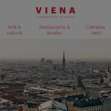
Artă &
Restaurante &
Calitatea
cultură
localuri
vieții
Afişare rezultate căutare pe