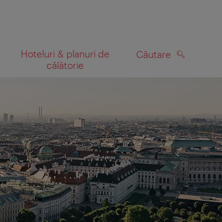
Hoteluri & planuri de
Căutare
călătorie
CĂUTARE
 hartă