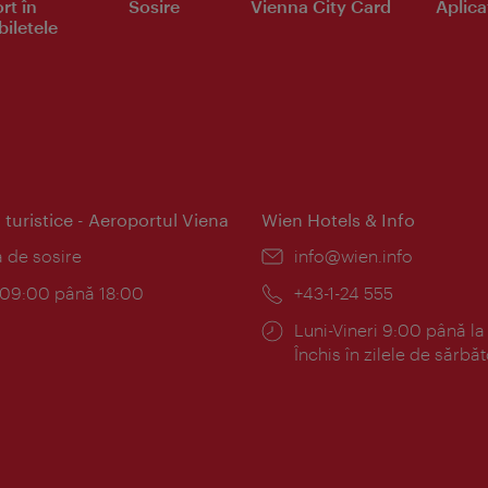
rt în
Sosire
Vienna City Card
Aplicaţ
iletele
 turistice - Aeroportul Viena
Wien Hotels & Info
:
a de sosire
E-
info@wien.info
mail:
am:
c 09:00 până 18:00
Telefon:
+43-1-24 555
Program:
Luni-Vineri 9:00 până la
Închis în zilele de sărbăt