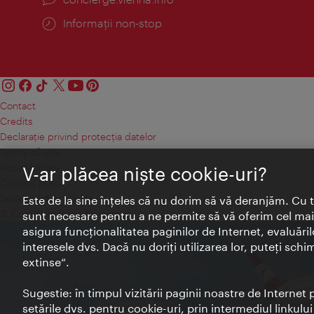
Informații non-stop
Contact
Credits
Declaraţie privind protecţia datelor
Terms of Use
Accesibilitate
V-ar plăcea nişte cookie-uri?
Contact presa
Setări module cookie
Este de la sine înţeles că nu dorim să vă deranjăm. Cu 
© Copyright Wien Tourismus
sunt necesare pentru a ne permite să vă oferim cel mai 
asigura funcţionalitatea paginilor de Internet, evaluăril
interesele dvs. Dacă nu doriţi utilizarea lor, puteţi schi
extinse“.
Sugestie: în timpul vizitării paginii noastre de Interne
setările dvs. pentru cookie-uri, prin intermediul linkulu