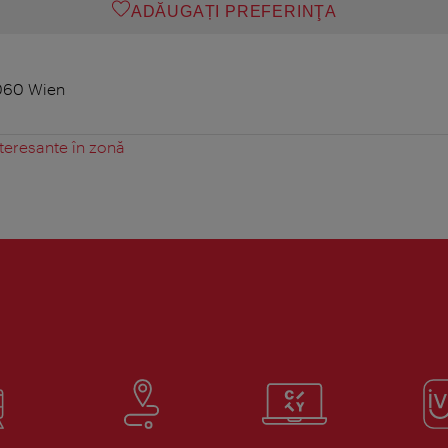
ADĂUGAȚI PREFERINŢA
060 Wien
teresante în zonă