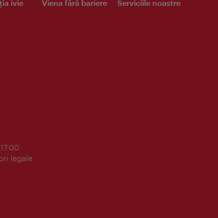
ia ivie
Viena fără bariere
Serviciile noastre
 17:00
ori legale