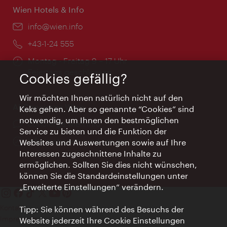
Wien Hotels & Info
Email:
info@wien.info
Telefon:
+43-1-24 555
Öffnungszeiten:
Montag - Freitag 9 – 17 Uhr
Feiertags geschlossen
Cookies gefällig?
Wir möchten Ihnen natürlich nicht auf den
AI Concierge Wien
Keks gehen. Aber so genannte “Cookies” sind
notwendig, um Ihnen den bestmöglichen
Ort:
concierge.wien.info
Service zu bieten und die Funktion der
Öffnungszeiten:
Informationen rund um die Uhr
Websites und Auswertungen sowie auf Ihre
Interessen zugeschnittene Inhalte zu
ermöglichen. Sollten Sie dies nicht wünschen,
können Sie die Standardeinstellungen unter
„Erweiterte Einstellungen“ verändern.
Kontakt
Tipp: Sie können während des Besuchs der
Impressum
Website jederzeit Ihre Cookie Einstellungen