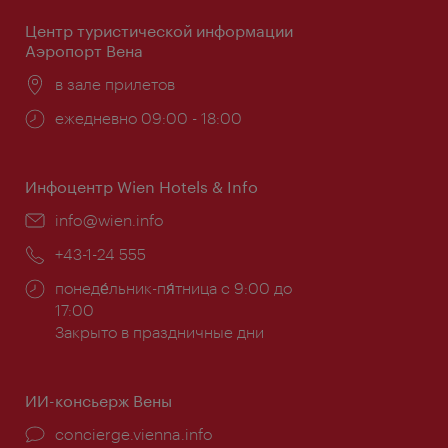
Центр туристической информации
Аэропорт Вена
Расположение:
в зале прилетов
Часы
ежедневно 09:00 - 18:00
работы:
Инфоцентр Wien Hotels & Info
Эл.
info@wien.info
почта:
Телефон:
+43-1-24 555
Часы
понеде́льник-пя́тница с 9:00 до
работы:
17:00
Закрыто в праздничные дни
ИИ-консьерж Вены
concierge.vienna.info