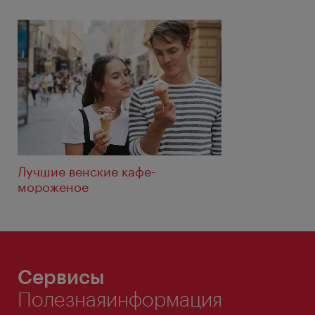
Лучшие венские кафе-
мороженое
Сервисы
Полезнаяинформация