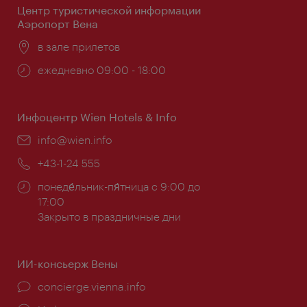
Центр туристической информации
Аэропорт Вена
Расположение:
в зале прилетов
Часы
ежедневно 09:00 - 18:00
работы:
Инфоцентр Wien Hotels & Info
Эл.
info@wien.info
почта:
Телефон:
+43-1-24 555
Часы
понеде́льник-пя́тница с 9:00 до
работы:
17:00
Закрыто в праздничные дни
ИИ-консьерж Вены
concierge.vienna.info