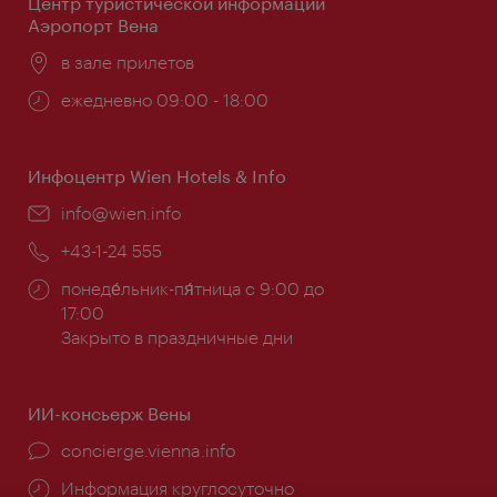
Центр туристической информации
Аэропорт Вена
Расположение:
в зале прилетов
Часы
ежедневно 09:00 - 18:00
работы:
Инфоцентр Wien Hotels & Info
Эл.
info@wien.info
почта:
Телефон:
+43-1-24 555
Часы
понеде́льник-пя́тница с 9:00 до
работы:
17:00
Закрыто в праздничные дни
ИИ-консьерж Вены
concierge.vienna.info
Информация круглосуточно