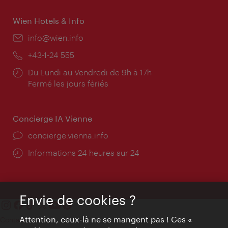
Wien Hotels & Info
E-
info@wien.info
mail:
Téléphone:
+43-1-24 555
Horaires
Du Lundi au Vendredi de 9h à 17h
d'ouverture:
Fermé les jours fériés
Concierge IA Vienne
Ort:
concierge.vienna.info
Öffnungszeiten:
Informations 24 heures sur 24
Envie de cookies ?
Attention, ceux-là ne se mangent pas ! Ces «
Contact