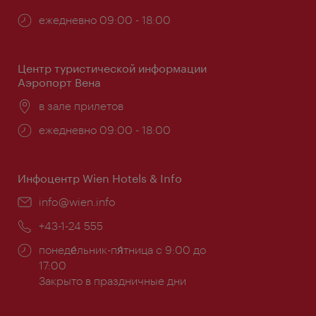
Часы
ежедневно 09:00 - 18:00
работы:
Центр туристической информации
Аэропорт Вена
Расположение:
в зале прилетов
Часы
ежедневно 09:00 - 18:00
работы:
Инфоцентр Wien Hotels & Info
Эл.
info@wien.info
почта:
Телефон:
+43-1-24 555
Часы
понеде́льник-пя́тница с 9:00 до
работы:
17:00
Закрыто в праздничные дни