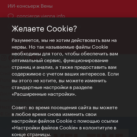
ИИ-консьерж Вены
concierge.vienna.info
Информация круглосуточно
Желаете Cookie?
Разумеется, мы не хотим действовать вам на
нервы. Но так называемые файлы Cookie
необходимы для того, чтобы обеспечить вам
оптимальный сервис, функционирование
Контакт
страниц и анализ, а также предоставить вам
Credits
содержимое с учетом ваших интересов. Если
Положение о конфиденциальности
вы этого не хотите, вы можете изменить
Terms of Use
стандартные настройки в разделе
Доступность
«Расширенные настройки».
Контакты для прессы
Совет: во время посещения сайта вы можете
Настройки файлов Cookie
© Copyright WienTourismus
в любое время снова изменить свои
настройки файлов Cookie с помощью ссылки
«Настройки файлов Cookie» в колонтитуле в
конце страницы.